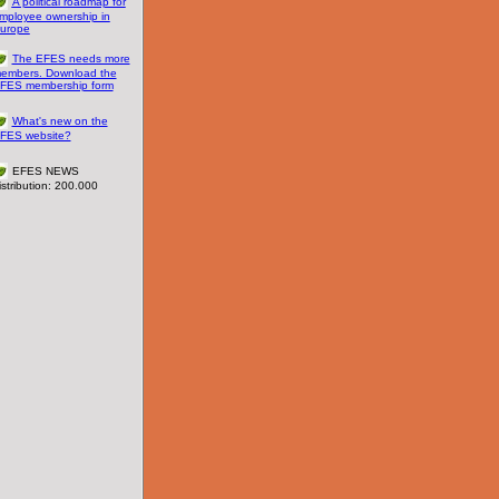
A political roadmap for
mployee ownership in
urope
The EFES needs more
embers. Download the
FES membership form
What's new on the
FES website?
EFES NEWS
istribution: 200.000