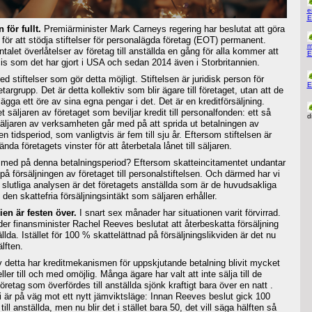
e
E
 för fullt.
Premiärminister Mark Carneys regering har beslutat att göra
för att stödja stiftelser för personalägda företag (EOT) permanent.
m
ntalet överlåtelser av företag till anställda en gång för alla kommer att
E
is som det har gjort i USA och sedan 2014 även i Storbritannien.
 stiftelser som gör detta möjligt. Stiftelsen är juridisk person för
E
argrupp. Det är detta kollektiv som blir ägare till företaget, utan att de
ägga ett öre av sina egna pengar i det. Det är en kreditförsäljning.
et säljaren av företaget som beviljar kredit till personalfonden: ett så
d
. Säljaren av verksamheten går med på att sprida ut betalningen av
en tidsperiod, som vanligtvis är fem till sju år. Eftersom stiftelsen är
da företagets vinster för att återbetala lånet till säljaren.
n med på denna betalningsperiod? Eftersom skatteincitamentet undantar
 på försäljningen av företaget till personalstiftelsen. Och därmed har vi
en slutliga analysen är det företagets anställda som är de huvudsakliga
en skattefria försäljningsintäkt som säljaren erhåller.
ien är festen över.
I snart sex månader har situationen varit förvirrad.
er finansminister Rachel Reeves beslutat att återbeskatta försäljning
ällda. Istället för 100 % skattelättnad på försäljningslikviden är det nu
lften.
v detta har kreditmekanismen för uppskjutande betalning blivit mycket
ler till och med omöjlig. Många ägare har valt att inte sälja till de
företag som överfördes till anställda sjönk kraftigt bara över en natt .
vi är på väg mot ett nytt jämviktsläge: Innan Reeves beslut gick 100
ill anställda, men nu blir det i stället bara 50, det vill säga hälften så