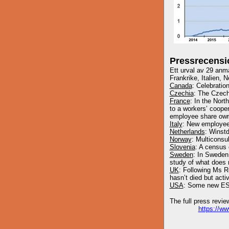
Pressrecensi
Ett urval av 29 anmä
Frankrike, Italien, 
Canada
: Celebratio
Czechia
: The Czech
France
: In the Nor
to a workers’ coope
employee share own
Italy
: New employee 
Netherlands
: Winstd
Norway
: Multiconsu
Slovenia
: A census 
Sweden
: In Sweden,
study of what does n
UK
: Following Ms R
hasn’t died but acti
USA
: Some new ES
The full press revie
https://w