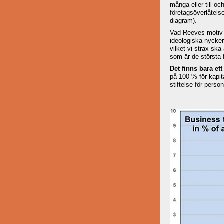
många eller till o
företagsöverlåtels
diagram).
Vad Reeves motiv ti
ideologiska nycke
vilket vi strax ska
som är de största 
Det finns bara ett 
på 100 % för kapita
stiftelse för perso