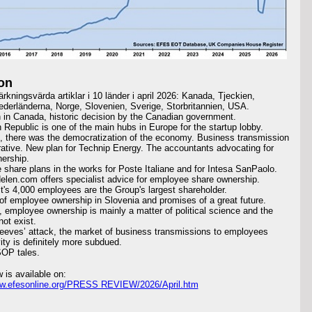
on
rkningsvärda artiklar i 10 länder i april 2026: Kanada, Tjeckien,
Nederländerna, Norge, Slovenien, Sverige, Storbritannien, USA.
n in Canada, historic decision by the Canadian government.
 Republic is one of the main hubs in Europe for the startup lobby.
th, there was the democratization of the economy. Business transmission
rative. New plan for Technip Energy. The accountants advocating for
ership.
share plans in the works for Poste Italiane and for Intesa SanPaolo.
elen.com offers specialist advice for employee share ownership.
lt's 4,000 employees are the Group's largest shareholder.
of employee ownership in Slovenia and promises of a great future.
 employee ownership is mainly a matter of political science and the
ot exist.
eeves’ attack, the market of business transmissions to employees
vity is definitely more subdued.
OP tales.
w is available on:
ww.efesonline.org/PRESS REVIEW/2026/April.htm