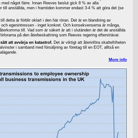
ch med något färre. Innan Reeves beslut gick 8 % av alla
er till anställda, men i framtiden kommer endast 3-4 % att göra det (se
ll detta är förblir oklart i den här röran. Det är en blandning av
r och egenintressen - inget konkret. Och konsekvenserna är många,
 återkomma till. Vad som är säkert är att i slutänden är det de anställda
förlorarna på den återbeskattning som Reeves regering eftersträvar.
sätt att avvärja en katastrof.
Det är viktigt att återinföra skattefriheten
lvinster i samband med försäljning av företag till en EOT, alltså en
nalägande.
More info