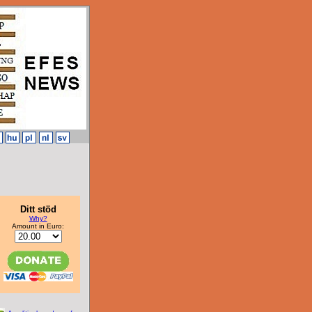
Ditt stöd
Why?
Amount in Euro: