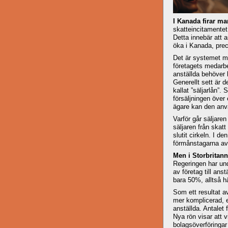
I Kanada firar man
skatteincitamentet 
Detta innebär att a
öka i Kanada, prec
Det är systemet med
företagets medarbet
anställda behöver l
Generellt sett är d
kallat ”säljarlån”
försäljningen över 
ägare kan den använ
Varför går säljare
säljaren från skatt
slutit cirkeln. I d
förmånstagarna av d
Men i Storbritann
Regeringen har und
av företag till anst
bara 50%, alltså hä
Som ett resultat a
mer komplicerad, el
anställda. Antalet 
Nya rön visar att 
bolagsöverföringar t