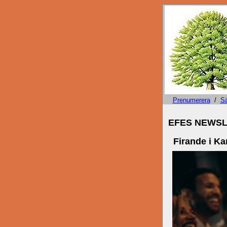
Prenumerera
/
S
EFES NEWSLE
Firande i Ka