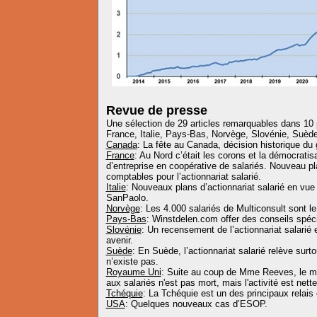
Revue de presse
Une sélection de 29 articles remarquables dans 10 
France, Italie, Pays-Bas, Norvège, Slovénie, Suèd
Canada
: La fête au Canada, décision historique d
France
: Au Nord c’était les corons et la démocrati
d’entreprise en coopérative de salariés. Nouveau p
comptables pour l’actionnariat salarié.
Italie
: Nouveaux plans d’actionnariat salarié en vue 
SanPaolo.
Norvège
: Les 4.000 salariés de Multiconsult sont l
Pays-Bas
: Winstdelen.com offer des conseils spécia
Slovénie
: Un recensement de l’actionnariat salarié
avenir.
Suède
: En Suède, l’actionnariat salarié relève surto
n’existe pas.
Royaume Uni
: Suite au coup de Mme Reeves, le ma
aux salariés n'est pas mort, mais l'activité est nett
Tchéquie
: La Tchéquie est un des principaux relais
USA
: Quelques nouveaux cas d’ESOP.