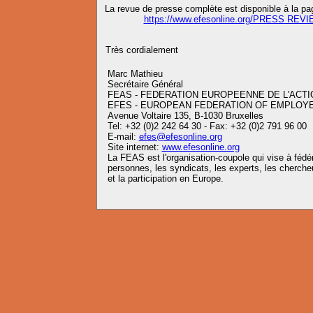
La revue de presse complète est disponible à la pa
https://www.efesonline.org/PRESS REVI
Très cordialement
Marc Mathieu
Secrétaire Général
FEAS - FEDERATION EUROPEENNE DE L'ACTI
EFES - EUROPEAN FEDERATION OF EMPLOY
Avenue Voltaire 135, B-1030 Bruxelles
Tel: +32 (0)2 242 64 30 - Fax: +32 (0)2 791 96 00
E-mail:
efes@efesonline.org
Site internet:
www.efesonline.org
La FEAS est l'organisation-coupole qui vise à fédére
personnes, les syndicats, les experts, les chercheu
et la participation en Europe.