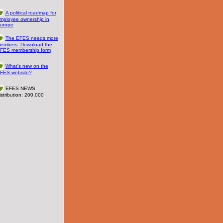
A political roadmap for
mployee ownership in
urope
The EFES needs more
embers. Download the
FES membership form
What's new on the
FES website?
EFES NEWS
istribution: 200.000