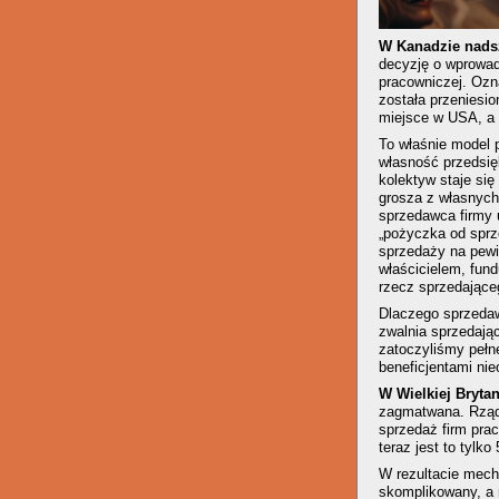
W Kanadzie nads
decyzję o wprowad
pracowniczej. Ozna
została przeniesi
miejsce w USA, a o
To właśnie model p
własność przedsię
kolektyw staje się
grosza z własnych 
sprzedawca firmy 
„pożyczka od sprz
sprzedaży na pewi
właścicielem, fun
rzecz sprzedające
Dlaczego sprzedaw
zwalnia sprzedają
zatoczyliśmy pełn
beneficjentami n
W Wielkiej Brytan
zagmatwana. Rząd
sprzedaż firm pra
teraz jest to tylko
W rezultacie mecha
skomplikowany, a 