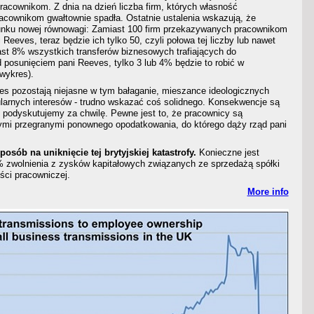
racownikom. Z dnia na dzień liczba firm, których własność
racownikom gwałtownie spadła. Ostatnie ustalenia wskazują, że
unku nowej równowagi: Zamiast 100 firm przekazywanych pracownikom
 Reeves, teraz będzie ich tylko 50, czyli połowa tej liczby lub nawet
ast 8% wszystkich transferów biznesowych trafiających do
 posunięciem pani Reeves, tylko 3 lub 4% będzie to robić w
 wykres).
s pozostają niejasne w tym bałaganie, mieszance ideologicznych
ularnych interesów - trudno wskazać coś solidnego. Konsekwencje są
m podyskutujemy za chwilę. Pewne jest to, że pracownicy są
ymi przegranymi ponownego opodatkowania, do którego dąży rząd pani
posób na uniknięcie tej brytyjskiej katastrofy.
Konieczne jest
 zwolnienia z zysków kapitałowych związanych ze sprzedażą spółki
ci pracowniczej.
More info