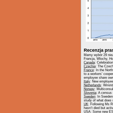
Recenzja pr
Mamy wybór 29 niez
Francja, Wlochy, Ho
Canada
: Celebratio
Czechia
: The Czech
France
: In the Nor
to a workers’ coope
employee share own
Italy
: New employee 
Netherlands
: Winstd
Norway
: Multiconsu
Slovenia
: A census 
Sweden
: In Sweden,
study of what does n
UK
: Following Ms R
hasn’t died but acti
USA
: Some new ES