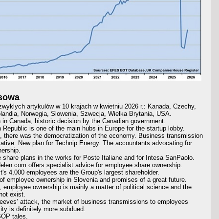
asowa
wyklych artykulów w 10 krajach
w kwietniu 2026 r.: Kanada, Czechy,
landia, Norwegia, Slowenia, Szwecja, Wielka Brytania, USA.
n in Canada, historic decision by the Canadian government.
 Republic is one of the main hubs in Europe for the startup lobby.
th, there was the democratization of the economy. Business transmission
rative. New plan for Technip Energy. The accountants advocating for
ership.
share plans in the works for Poste Italiane and for Intesa SanPaolo.
elen.com offers specialist advice for employee share ownership.
lt's 4,000 employees are the Group's largest shareholder.
of employee ownership in Slovenia and promises of a great future.
 employee ownership is mainly a matter of political science and the
ot exist.
eeves’ attack, the market of business transmissions to employees
vity is definitely more subdued.
OP tales.