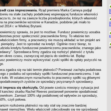
e
zedł czas imprezowania.
Rząd premiera Marka Carneya podjął
E
zeniu na stałe zachęty podatkowej wspierającej fundusze własności
cza to, że raz na zawsze liczba przedsiębiorstw, których własność
ona na pracowników wzrośnie w Kanadzie, podobnie jak miało to
m
E
d 2014 r. w Wielkiej Brytanii.
owierniczy sprawia, że jest to możliwe. Fundusz powierniczy uosabia
biorstwa przez społeczność pracowników firmy. To właśnie ten
E
 właścicielem firmy, a pracownicy nie muszą wkładać w ten projekt ani
pieniędzy. Jest to sprzedaż na kredyt. Ogólnie rzecz biorąc, to
d
udziela kredytu funduszowi powierniczemu pracowników, znanego jako
edawcy”. Sprzedawca firmy zgadza się rozłożyć płatność z tytułu
en okres czasu, zazwyczaj od pięciu do siedmiu lat. Będąc
dusz powierniczy może wykorzystać zyski spółki do spłaty pożyczki na
go.
ca zgadza się na taki termin płatności? Ponieważ zachęta podatkowa
cego z podatku od sprzedaży spółki funduszowi pracowniczemu. I tak
e koło. W ostatecznym rozrachunku to pracownicy spółki są głównymi
ieopodatkowanych zysków ze sprzedaży przyznanych sprzedawcy.
ii impreza się skończyła.
Od prawie sześciu miesięcy sytuacja jest
 kanclerz skarbu Rachel Reeves postanowił ponownie opodatkować
cownikom. Zamiast 100% ulgi podatkowej od wpływów ze sprzedaży,
 50%, czyli połowa.
nizm rozłożenia płatności na raty stał się znacznie bardziej
nawet niemożliwy. Wielu właścicieli zdecydowało się nie sprzedawać