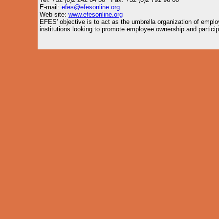
E-mail:
efes@efesonline.org
Web site:
www.efesonline.org
EFES' objective is to act as the umbrella organization of empl
institutions looking to promote employee ownership and particip