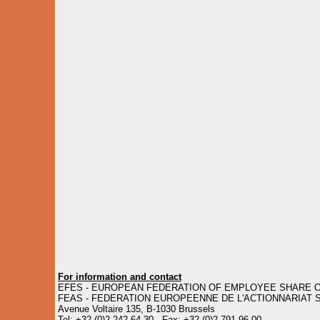
For information and contact
EFES - EUROPEAN FEDERATION OF EMPLOYEE SHARE 
FEAS - FEDERATION EUROPEENNE DE L'ACTIONNARIAT 
Avenue Voltaire 135, B-1030 Brussels
Tel: +32 (0)2 242 64 30 Fax: +32 (0)2 791 96 00