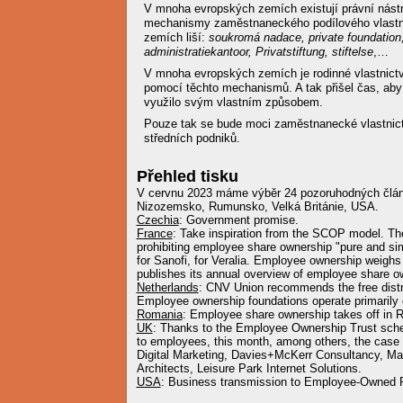
V mnoha evropských zemích existují právní nástro
mechanismy zaměstnaneckého podílového vlastnic
zemích liší:
soukromá nadace,
private foundation,
administratiekantoor, Privatstiftung, stiftelse
,…
V mnoha evropských zemích je rodinné vlastnictví
pomocí těchto mechanismů. A tak přišel čas, aby
využilo svým vlastním způsobem.
Pouze tak se bude moci zaměstnanecké vlastnictví
středních podniků.
Přehled tisku
V cervnu 2023 máme výběr 24 pozoruhodných člá
Nizozemsko, Rumunsko, Velká Británie, USA.
Czechia
: Government promise.
France
: Take inspiration from the SCOP model. 
prohibiting employee share ownership "pure and s
for Sanofi, for Veralia. Employee ownership weig
publishes its annual overview of employee share o
Netherlands
: CNV Union recommends the free distr
Employee ownership foundations operate primarily on
Romania
: Employee share ownership takes off in 
UK
: Thanks to the Employee Ownership Trust sch
to employees, this month, among others, the case o
Digital Marketing, Davies+McKerr Consultancy, M
Architects, Leisure Park Internet Solutions.
USA
: Business transmission to Employee-Owned 