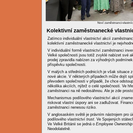
Noví zaměstnanci-vlastní
Kolektivní zaměstnanecké vlastnic
Zatímco individuální vlastnictví akcií zaměstnanc
kolektivní zaměstnanecké vlastnictví je nejvhodně
V individuální formě vlastnictví zaměstnanci inve
Velké společnosti jsou totiž zvyklé nabízet své 
prodej zpravidla nabízen za výhodných podmíne
příspěvku společnosti.
V malých a středních podnicích je však situace z
nové akcie. V některých případech může dojít spí
převodem společnosti v případě, že chce odstoupit
několika akciích, nýbrž o celé společnosti. Ve hř
zaměstnanci na ně nedosáhnou. Ale je zde prosto
Mechanismus podílového vlastnictví akcií zname
riskovat vlastní úspory ani se zadlužovat. Financ
zaměstnanci nenesou riziko.
V anglosaském světě je právním nástrojem pro 
podílového vlastnictví
trust
. Ve Spojených státec
Ve Velké Británii se jedná o
Employee Ownership 
Neodolatelně.