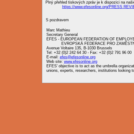
Plný přehled tiskových zpráv je k dispozici na na
https://www.efesonline.org/PRESS REV
S pozdravem
Marc Mathieu
Secretary General
EFES - EUROPEAN FEDERATION OF EMPLOY
EVROPSKÁ FEDERACE PRO ZAMĚSTNA
Avenue Voltaire 135, B-1030 Brussels
Tel: +32 (0)2 242 64 30 - Fax: +32 (0)2 791 96 00
E-mail:
efes@efesonline.org
Web site:
www.efesonline.org
EFES' objective is to act as the umbrella organiz
unions, experts, researchers, institutions looking