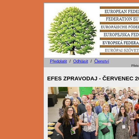
Předplatit
/
Odhlásit
/
Členství
Přeložil. Ing. Petr Navrátil - KSLP Č
EFES ZPRAVODAJ -
ČERVENEC
2