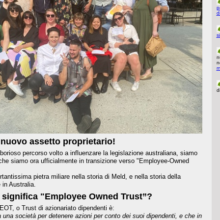
p
d
s
n
n
m
d
uovo assetto proprietario!
borioso percorso volto a influenzare la legislazione australiana, siamo
e che siamo ora ufficialmente in transizione verso "Employee-Owned
rtantissima pietra miliare nella storia di Meld, e nella storia della
 in Australia.
 significa "Employee Owned Trust”?
OT, o Trust di azionariato dipendenti è:
da una società per detenere azioni per conto dei suoi dipendenti, e che in