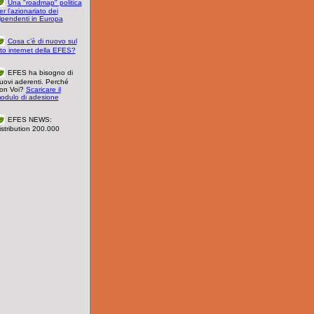
Una "roadmap" politica
er l'azionariato dei
ipendenti in Europa
Cosa c’è di nuovo sul
ito internet della EFES?
EFES ha bisogno di
uovi aderenti. Perché
on Voi?
Scaricare il
odulo di adesione
EFES NEWS:
istribution 200.000