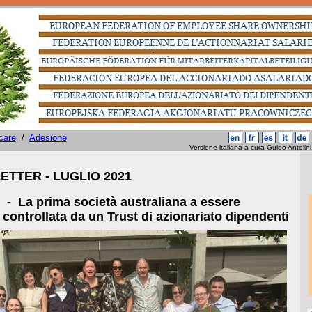
care
/
Adesione
taliana a cura Guido Antolini - First
TTER - LUGLIO 2021
 - La prima società australiana a essere
a da un Trust di azionariato dipendenti