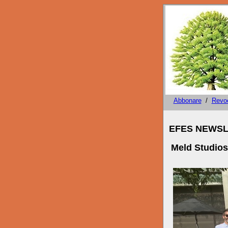
Abbonare
/
Revo
Versione i
EFES NEWSLE
Meld Studios
controllat