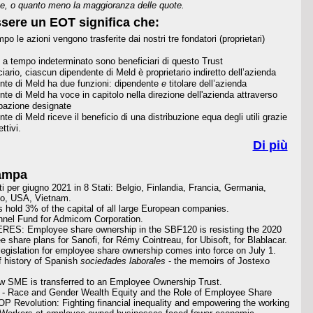
te, o quanto meno la maggioranza delle quote.
essere un EOT significa che:
po le azioni vengono trasferite dai nostri tre fondatori (proprietari)
ti a tempo indeterminato sono beneficiari di questo Trust
iario, ciascun dipendente di Meld è proprietario indiretto dell’azienda
nte di Meld ha due funzioni: dipendente
e
titolare dell’azienda
te di Meld ha voce in capitolo nella direzione dell'azienda attraverso
ipazione designate
e di Meld riceve il beneficio di una distribuzione equa degli utili grazie
ttivi.
Di più
ampa
ti per giugno 2021 in 8 Stati:
Belgio, Finlandia, Francia, Germania,
o, USA, Vietnam.
 hold 3% of the capital of all large European companies.
nel Fund for Admicom Corporation.
RES: Employee share ownership in the SBF120 is resisting the 2020
 share plans for Sanofi, for Rémy Cointreau, for Ubisoft, for Blablacar.
legislation for employee share ownership comes into force on July 1.
of history of Spanish
sociedades laborales
- the memoirs of Jostexo
w SME is transferred to an Employee Ownership Trust.
e - Race and Gender Wealth Equity and the Role of Employee Share
 Revolution: Fighting financial inequality and empowering the working