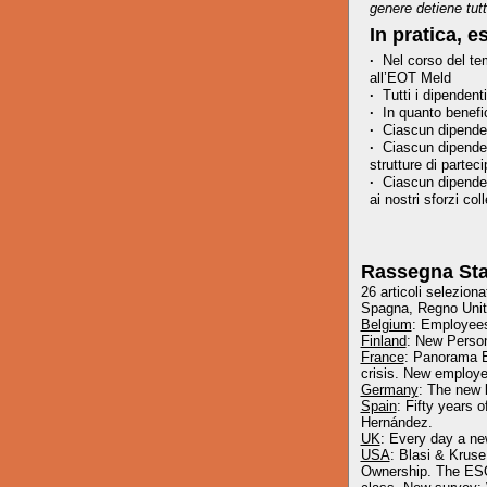
genere detiene tut
In pratica, 
·
Nel corso del tem
all’EOT Meld
·
Tutti i dipenden
·
In quanto benefic
·
Ciascun dipende
·
Ciascun dipenden
strutture di partec
·
Ciascun dipendent
ai nostri sforzi colle
Rassegna St
26
articoli seleziona
Spagna, Regno Unit
Belgium
: Employees
Finland
: New Person
France
: Panorama E
crisis. New employee
Germany
: The new 
Spain
: Fifty years 
Hernández.
UK
: Every day a ne
USA
: Blasi & Krus
Ownership. The ESOP