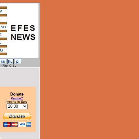
 CISL
Donate
Perché?
Importo in Euro: