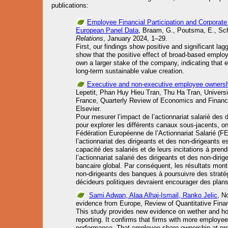
publications
:
Employee Financial Participation and Corporat
European Panel Data
, Braam, G., Poutsma, E., Sch
Relations
, January 2024, 1–29.
First, our findings show positive and significant la
show that the positive effect of broad-based empl
own a larger stake of the company, indicating that
long-term sustainable value creation.
Executive and non-executive employee ownersh
Lepetit, Phan Huy Hieu Tran, Thu Ha Tran, Univer
France, Quarterly Review of Economics and Finan
Elsevier.
Pour mesurer l’impact de l’actionnariat salarié des d
pour explorer les différents canaux sous-jacents, on
Fédération Européenne de l’Actionnariat Salarié (F
l’actionnariat des dirigeants et des non-dirigeants e
capacité des salariés et de leurs incitations à pre
l’actionnariat salarié des dirigeants et des non-dirig
bancaire global. Par conséquent, les résultats montr
non-dirigeants des banques à poursuivre des stratég
décideurs politiques devraient encourager des plans 
Sami Adwan, Alaa Alhaj-Ismail, Ranko Jelic
, N
evidence from Europe, Review of Quantitative Fina
This study provides new evidence on wether and how
reporting. It confirms that firms with more employe
performance. That employee share ownership at pres