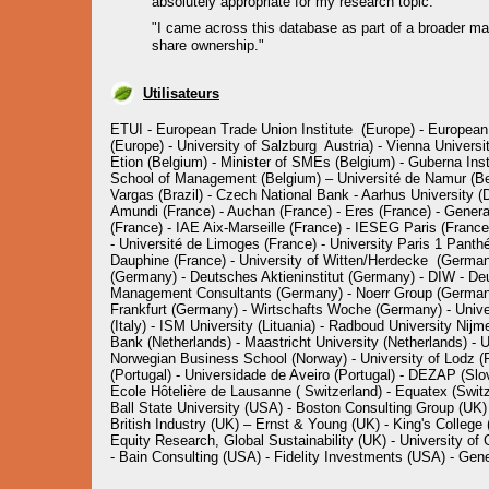
absolutely appropriate for my research topic."
"I came across this database as part of a broader mar
share ownership."
Utilisateurs
ETUI - European Trade Union Institute (Europe) - European
(Europe) - University of Salzburg Austria) - Vienna Universi
Etion (Belgium) - Minister of SMEs (Belgium) - Guberna In
School of Management (Belgium) – Université de Namur (Be
Vargas
(Brazil) - Czech National Bank - Aarhus University (De
Amundi (France) - Auchan (France) - Eres (France) - Gener
(France) - IAE Aix-Marseille (France) - IESEG Paris (France
- Université de Limoges (France) - University Paris 1 Panthé
Dauphine (France) - University of Witten/Herdecke (Germany
(Germany) - Deutsches Aktieninstitut (Germany) - DIW - Deu
Management Consultants (Germany) - Noerr Group (Germany)
Frankfurt (Germany) - Wirtschafts Woche (Germany) - Universi
(Italy) - ISM University (Lituania) - Radboud University Ni
Bank (Netherlands) - Maastricht University (Netherlands) - 
Norwegian Business School
(Norway) - University of Lodz (P
(Portugal) - Universidade de Aveiro (Portugal) - DEZAP (Slo
Ecole Hôtelière de Lausanne ( Switzerland) - Equatex (Switz
Ball State University (USA) - Boston Consulting Group (UK)
British Industry (UK) – Ernst & Young (UK) - King's Colle
Equity Research, Global Sustainability (UK) - University of
- Bain Consulting (USA) -
Fidelity Investments (USA) - Gener