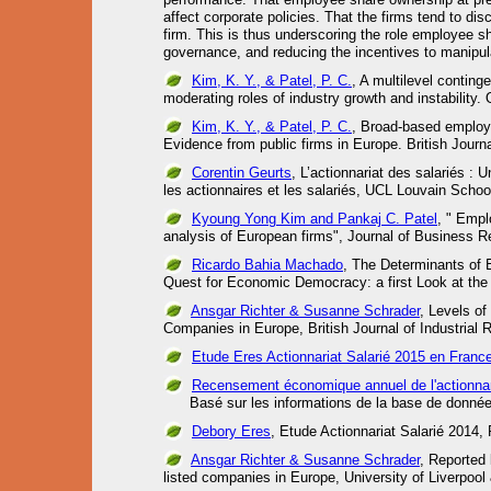
affect corporate policies. That the firms tend to d
firm. This is thus underscoring the role employee s
governance, and reducing the incentives to manipul
Kim, K. Y., & Patel, P. C.
, A multilevel contin
moderating roles of industry growth and instability.
Kim, K. Y., & Patel, P. C.
, Broad-based employe
Evidence from public firms in Europe. British Journa
Corentin Geurts
, L’actionnariat des salariés : 
les actionnaires et les salariés, UCL Louvain Sch
Kyoung Yong Kim and Pankaj C. Patel
, " Empl
analysis of European firms", Journal of Business 
Ricardo Bahia Machado
, The Determinants of 
Quest for Economic Democracy: a first Look at the
Ansgar Richter & Susanne Schrader
, Levels o
Companies in Europe, British Journal of Industrial 
Etude Eres Actionnariat Salarié 2015 en Franc
Recensement économique annuel de l'actionnar
Basé sur les informations de la base de données,
Debory Eres
, Etude Actionnariat Salarié 2014,
Ansgar Richter & Susanne Schrader
, Reported
listed companies in Europe, University of Liverpo