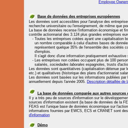
Employee Owners
Base de données des entreprises européennes
Les données sont accessibles pour l'analyse des entrepris
recherche universitaire ou l'enseignement, de même que po
La base de données recense l'information économique et finan
contrôle actionnarial des
3.124 plus grandes entreprises eu
- Toutes les entreprises cotées ayant une capitalisation bou
un nombre comparable à celui d'autres bases de données
représentent quelque 35% de l'ensemble des sociétés coté
d'emplois.
Il s'agit donc d'une information pratiquement exhaustive 
- Les entreprises non cotées occupant plus de 100 personn
salariés,
sociedades laborales
espagnoles, trusts d'action
Les données sont quantitatives (capitalisation détenue par l
etc.) et qualitatives (historique des plans d'actionnariat sala
Les données
sont basées sur les informations publiées par l
annuellement depuis l'année 2005.
Description détaillée de
La base de données comparée aux autres sources 
Il y a très peu de sources d'information sur le développement
sources d'information existent (la base de données de l
FEAS est l'unique base de données économique sur l'actionna
informations fournies par EWCS, ECS et CRANET sont des e
d'information
Démo