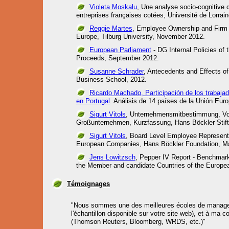
Violeta Moskalu
, Une analyse socio-cognitive de
entreprises françaises cotées, Université de Lorrai
Reggie Martes
, Employee Ownership and Firm
Europe, Tilburg University, November 2012.
European Parliament
- DG Internal Policies of
Proceeds, September 2012.
Susanne Schrader
, Antecedents and Effects 
Business School, 2012.
Ricardo Machado, Participación de los trabajad
en Portugal
. Análisis de 14 países de la Unión Eur
Sigurt Vitols
, Unternehmensmitbestimmung, Vo
Großunternehmen, Kurzfassung, Hans Böckler Stiftu
Sigurt Vitols
, Board Level Employee Represent
European Companies, Hans Böckler Foundation, M
Jens Lowitzsch
, Pepper IV Report - Benchmarkin
the Member and candidate Countries of the European
Témoignages
"Nous sommes une des meilleures écoles de manageme
l'échantillon disponible sur votre site web), et à ma c
(Thomson Reuters, Bloomberg, WRDS, etc.)"