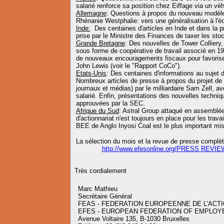
salarié renforce sa position chez Eiffage via un vé
Allemagne
: Questions à propos du nouveau modèle 
Rhénanie Westphalie: vers une généralisation à l'é
Inde:
Des centaines d'articles en Inde et dans la pr
prise par le Ministre des Finances de taxer les sto
Grande Bretagne
: Des nouvelles de Tower Colliery
sous forme de coopérative de travail associé en 19
de nouveaux encouragements fiscaux pour favoriser 
John Lewis (voir le "Rapport CoCo").
Etats-Unis
: Des centaines d'informations au sujet d'
Nombreux articles de presse à propos du projet de 
journaux et médias) par le milliardaire Sam Zell, ave
salarié. Enfin, présentations des nouvelles techni
approuvées par la SEC.
Afrique du Sud
: Astral Group attaqué en assemblée
d'actionnariat n'est toujours en place pour les trava
BEE de Anglo Inyosi Coal est le plus important mis
La sélection du mois et la revue de presse complèt
http://www.efesonline.org/PRESS REVIE
Très cordialement
Marc Mathieu
Secrétaire Général
FEAS - FEDERATION EUROPEENNE DE L'ACT
EFES - EUROPEAN FEDERATION OF EMPLO
Avenue Voltaire 135, B-1030 Bruxelles