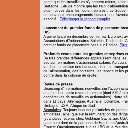
parce que les travailleurs s'y sentent mieux, selo
Bretagne. L'étude montre que les taux d'absentéisme
plus motives dans les "co-entreprises". Le Gouvern
de nouveaux encouragements fiscaux pour favoriser
associé.
Télécharger le rapport complet
Lancement du premier fonds de placement basé s
IAS
A peine lancé en décembre dernier par Euronext av
Associations d'Actionnaires Salariés, l'Indice de l'A
premier fonds de placement basé sur l'Indice.
Plus 
Profonds écarts entre les grandes entreprises 
De très grandes différences apparaissent dans le
secteur, en matière d'actionnariat salarié. Au cour
vu dans le secteur des banques, dans les transports
de l'alimentation, des boissons, les tabacs et les 
contre dans la colonne de droite).
Revue de presse
Beaucoup d'informations nouvelles sur l'actionnaria
articles dans cette revue de presse (dont 879 à pr
coopératives de travailleurs actionnaires). Notre s
dans 11 pays: Allemagne, Australie, Colombie, Fran
Bretagne, USA, Afrique du Sud.
Scandales
: Toujours beaucoup d'articles de presse
antidatées, ainsi que sur la rémunération des dirig
(scandales récents chez Goldman Sachs aux USA, 
parachute doré de la patronne de Hardie en Australi
France
: Questionnement sur les LBO et le rôle des 