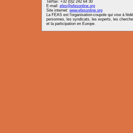
Tel/fax: +32 (0)2 242 64 30
E-mail:
efes@efesonline.org
Site internet:
www.efesonline.org
La FEAS est l'organisation-coupole qui vise à fédér
personnes, les syndicats, les experts, les chercheu
et la participation en Europe.