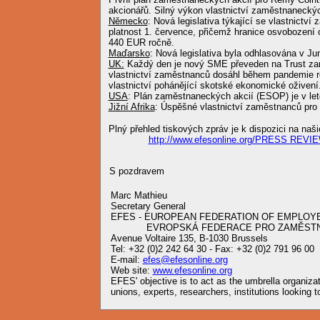
akcionářů. Silný výkon vlastnictví zaměstnanecký
Německo
: Nová legislativa týkající se vlastnictv
platnost 1. července, přičemž hranice osvobození
440 EUR ročně.
Maďarsko
: Nová legislativa byla odhlasována v Ju
UK:
Každý den je nový SME převeden na Trust zam
vlastnictví zaměstnanců dosáhl během pandemie 
vlastnictví pohánějící skotské ekonomické oživení
USA
: Plán zaměstnaneckých akcií (ESOP) je v leto
Jižní Afrika
: Úspěšné vlastnictví zaměstnanců pro 
Plný přehled tiskových zpráv je k dispozici na na
http://www.efesonline.org/PRESS REVI
S pozdravem
Marc Mathieu
Secretary General
EFES - EUROPEAN FEDERATION OF EMPLOY
EVROPSKÁ FEDERACE PRO ZAMĚSTNA
Avenue Voltaire 135, B-1030 Brussels
Tel: +32 (0)2 242 64 30 - Fax: +32 (0)2 791 96 00
E-mail:
efes@efesonline.org
Web site:
www.efesonline.org
EFES' objective is to act as the umbrella organiz
unions, experts, researchers, institutions looking