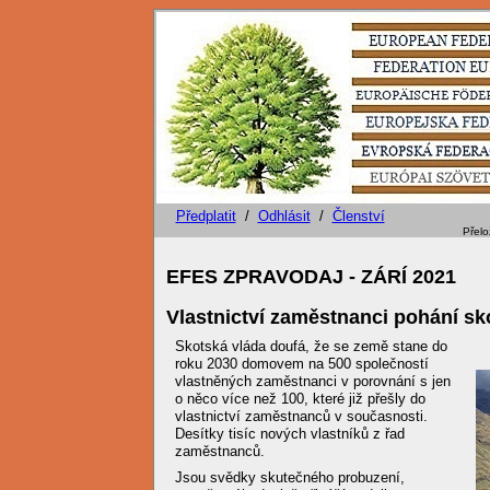
Předplatit
/
Odhlásit
/
Členství
Přeložil. Ing. Petr Navrátil - KSLP Č
EFES ZPRAVODAJ -
ZÁRÍ
2021
Vlastnictví zaměstnanci pohání s
Skotská vláda doufá, že se země stane do
roku 2030 domovem na 500 společností
vlastněných zaměstnanci v porovnání s jen
o něco více než 100, které již přešly do
vlastnictví zaměstnanců v současnosti.
Desítky tisíc nových vlastníků z řad
zaměstnanců.
Jsou svědky skutečného probuzení,