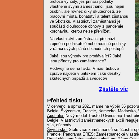
protože výhody, jež přináší podniky
vlastněné svými zaměstnanci, jsou nejen
osobní, ale rovněž díky skutečnosti, že
pracovní místa, bohatství a talent zůstanou
ve Skotsku. Vlastnictví zaměstnanci je
součástí dlouhodobé obnovy z pandemie
koronaviru, kterou nelze přehlížet.
Na vlastnictví zaměstnanci přechází
zejména podnikatelé nebo rodinné podniky
v rámci svých plánů obchodních postupů.
Jaké jsou výhody pro prodávající? Jaké
jsou přínosy pro zaměstnance?
Podívejme se na fakta: V naší tiskové
zprávě najdete v britském tisku desítky
skutečných případů a svědectví.
Zjistěte víc
Přehled tisku
V cervenci a sprnu 2021 máme na výběr 35 pozor
Belgie, Švýcarsko, Francie, Nemecko, Madarsko, Ve
Austrálie:
Nový model Trusted Ownership Trust přist
Belgie:
Vlastnictví zaměstnaneckých akcií reaguje n
síla, důchody.
Švýcarsko:
Stále více zaměstnanců se účastní sp
Francie
: Panorama ERES: Zaměstnanecké vlastnict
První plán zaměstnaneckých akcií pro Rémy Cointr