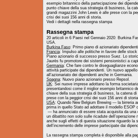
esempio britannico della partecipazione dei dipende
punto chiave della sua strategia di business, la cat
grandi magazzini John Lewis è alle prese con la pe
crisi dei suoi 156 anni di storia.
Vedi i dettagli nella rassegna stampa
Rassegna stampa
20 articoli in 6 Paesi nel Gennaio 2020: Burkina F
USA.
Burkina Faso
: Primo piano di azionariato dipenden
Francia
: Impulso alle politiche in favore delle stock
Piano azionario di successo presso Suez. Lo storic
Jaurès fu promotore dei sistemi pensionistici a capi
Germania
: Che fare contro le diseguaglianze econ
attività participate dai dipendenti. Un nuovo appello
all’azionariato dei dipendenti anche in Germania.
Spagna
: Nuovo piano azionario presso Repsol.
UK
: Sei nuove imprese adottano la forma societar
presentandosi come il miglior esempio britannico de
chiave della sua strategia di business, la catena d
prese con la peggior crisi dei suoi 156 anni di storia
USA
: Quando New Belgium Brewing — la birreria art
prima in quello Stato ad adottare il modello ESOP d
— ha annunciato di essere stata acquisita da una c
un dibattito non solo sulle ricadute dell’operazione n
anche sugli effetti di questa situazione riguardo la s
dell’incremento delle imprese partecipate dai dipend
La rassegna stampa completa è disponibile alla pag