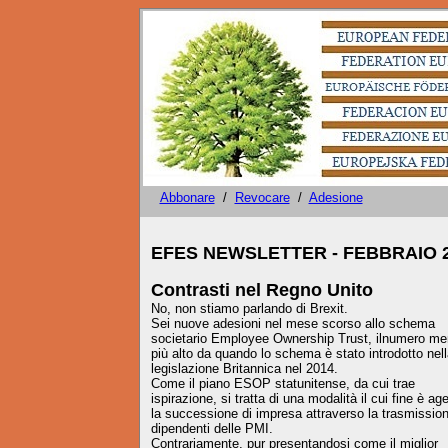
Abbonare
/
Revocare
/
Adesione
Versione italiana a cura 
EFES NEWSLETTER - FEBBRAIO 
Contrasti nel Regno Unito
No, non stiamo parlando di Brexit.
Sei nuove adesioni nel mese scorso allo schema
societario Employee Ownership Trust, ilnumero me
più alto da quando lo schema è stato introdotto nell
legislazione Britannica nel 2014.
Come il piano ESOP statunitense, da cui trae
ispirazione, si tratta di una modalità il cui fine è ag
la successione di impresa attraverso la trasmission
dipendenti delle PMI.
Contrariamente, pur presentandosi come il miglior