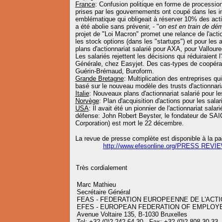
France
: Confusion politique en forme de processio
prises par les gouvernements ont coupé dans les inc
emblématique qui obligeait à réserver 10% des acti
a été abolie sans prévenir, - "
on est en train de démo
projet de "Loi Macron" promet une relance de l'actio
les stock options (dans les "startups") et pour les 
plans d'actionnariat salarié pour AXA, pour Vallou
Les salariés rejettent les décisions qui réduiraient l
Générale, chez Easyjet. Des cas-types de coopérat
Guérin-Brémaud, Buroform.
Grande Bretagne
: Multiplication des entreprises qu
basé sur le nouveau modèle des trusts d'actionnaria
Italie
: Nouveaux plans d'actionnariat salarié pour l
Norvège
: Plan d'acquisition d'actions pour les sala
USA
: Il avait été un pionnier de l'actionnariat salar
défense: John Robert Beyster, le fondateur de SAIC
Corporation) est mort le 22 décembre.
La revue de presse complète est disponible à la pa
http://www.efesonline.org/PRESS REVI
Très cordialement
Marc Mathieu
Secrétaire Général
FEAS - FEDERATION EUROPEENNE DE L'ACTI
EFES - EUROPEAN FEDERATION OF EMPLOY
Avenue Voltaire 135, B-1030 Bruxelles
Tel: +32 (0)2 242 64 30 - Fax: +32 (0)2 808 30 33