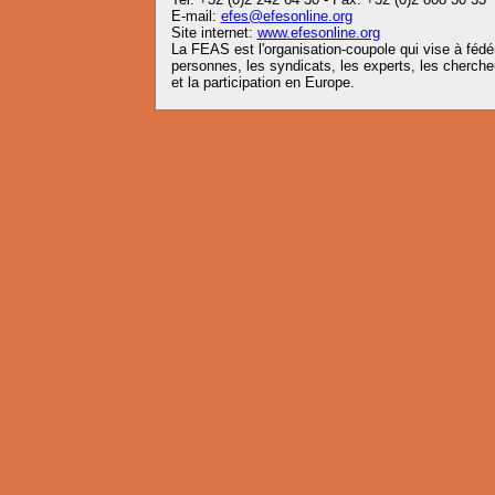
E-mail:
efes@efesonline.org
Site internet:
www.efesonline.org
La FEAS est l'organisation-coupole qui vise à fédére
personnes, les syndicats, les experts, les chercheu
et la participation en Europe.