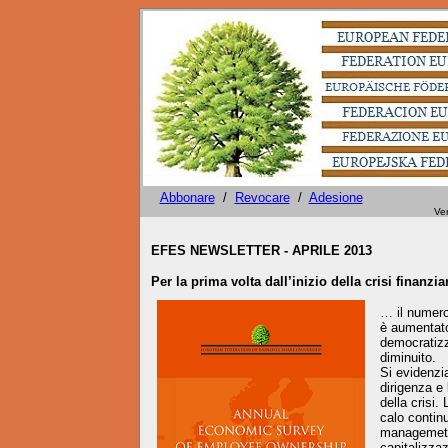
Abbonare
/
Revocare
/
Adesione
Versione italiana a cura Guido Antol
EFES NEWSLETTER - APRILE 2013
Per la prima volta dall’inizio della crisi finanzi
… il numero
è aumentato
democratizz
diminuito.
Si evidenzia
dirigenza e 
della crisi.
calo contin
managemet 
capitalizza