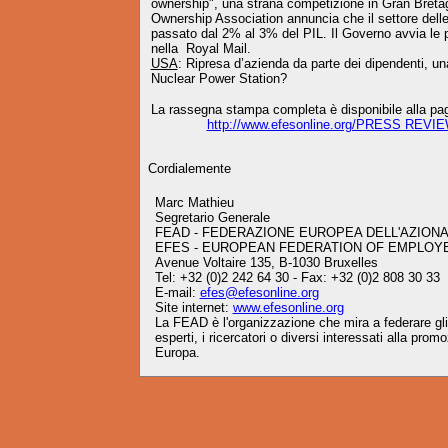
ownership", una strana competizione in Gran Breta
Ownership Association annuncia che il settore dell
passato dal 2% al 3% del PIL. Il Governo avvia le p
nella Royal Mail.
USA
: Ripresa d’azienda da parte dei dipendenti, 
Nuclear Power Station?
La rassegna stampa completa è disponibile alla pag
http://www.efesonline.org/PRESS REVI
Cordialemente
Marc Mathieu
Segretario Generale
FEAD - FEDERAZIONE EUROPEA DELL'AZIONA
EFES - EUROPEAN FEDERATION OF EMPLOY
Avenue Voltaire 135, B-1030 Bruxelles
Tel: +32 (0)2 242 64 30 - Fax: +32 (0)2 808 30 33
E-mail:
efes@efesonline.org
Site internet:
www.efesonline.org
La FEAD è l'organizzazione che mira a federare gli a
esperti, i ricercatori o diversi interessati alla prom
Europa.