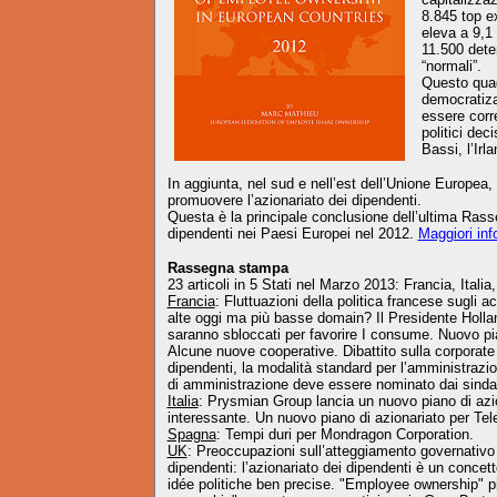
8.845 top e
eleva a 9,1 
11.500 deten
“normali”.
Questo quad
democratiza
essere corr
politici dec
Bassi, l’Irl
In aggiunta, nel sud e nell’est dell’Unione Europea, 
promuovere l’azionariato dei dipendenti.
Questa è la principale conclusione dell’ultima Rass
dipendenti nei Paesi Europei nel 2012.
Maggiori inf
Rassegna stampa
23 articoli in 5 Stati nel Marzo 2013: Francia, Ital
Francia
: Fluttuazioni della politica francese sugli 
alte oggi ma più basse domain? Il Presidente Hollan
saranno sbloccati per favorire I consume.
Nuovo pia
Alcune nuove cooperative.
Dibattito sulla corporat
dipendenti, la modalità standard per l’amministrazion
di amministrazione deve essere nominato dai sindaca
Italia
: Prysmian Group lancia un nuovo piano di azi
interessante. Un nuovo piano di azionariato per Tel
Spagna
: Tempi duri per Mondragon Corporation.
UK
: Preoccupazioni sull’atteggiamento governativo 
dipendenti: l’azionariato dei dipendenti è un concet
idée politiche ben precise. "Employee ownership" 