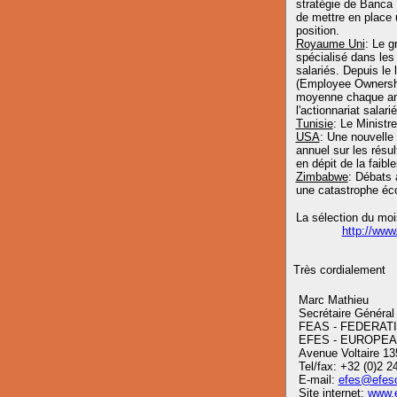
stratégie de Banca P
de mettre en place u
position.
Royaume Uni
: Le g
spécialisé dans les
salariés. Depuis le 
(Employee Ownership
moyenne chaque anné
l'actionnariat salari
Tunisie
: Le Ministre
USA
: Une nouvelle
annuel sur les résu
en dépit de la faibl
Zimbabwe
: Débats 
une catastrophe éc
La sélection du moi
http://ww
Très cordialement
Marc Mathieu
Secrétaire Général
FEAS - FEDERAT
EFES - EUROPE
Avenue Voltaire 13
Tel/fax: +32 (0)2 2
E-mail:
efes@efeso
Site internet:
www.e