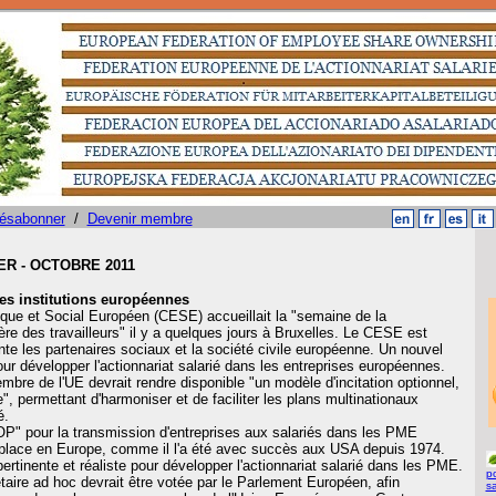
ésabonner
/
Devenir membre
R - OCTOBRE 2011
es institutions européennes
ue et Social Européen (CESE) accueillait la "semaine de la
ière des travailleurs" il y a quelques jours à Bruxelles. Le CESE est
nte les partenaires sociaux et la société civile européenne. Un nouvel
our développer l'actionnariat salarié dans les entreprises européennes.
bre de l'UE devrait rendre disponible "un modèle d'incitation optionnel,
, permettant d'harmoniser et de faciliter les plans multinationaux
é.
" pour la transmission d'entreprises aux salariés dans les PME
 place en Europe, comme il l'a été avec succès aux USA depuis 1974.
pertinente et réaliste pour développer l'actionnariat salarié dans les PME.
po
taire ad hoc devrait être votée par le Parlement Européen, afin
s