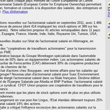
inancer dans chaque pays membre de l'Union Européenne un Centre
ionnariat Salarié (European Center for Employee Ownership) permettant
n, formation et conseils à la disposition des salariés, des entreprises et
p
Re
l.
Plus d'information
Té
d
ions nouvelles sur l'actionnariat salarié en septembre 2011, avec 1.466
 revue de presse (dont 414 impliquant les stock-options et 389 sur les
si
ariés). Notre sélection propose 41 articles remarquables dans 11 pays:
Espagne, France, Irlande, Inde, Italie, Royaume Uni, Tunisie, USA,
di
uvelles études sur l'état de l'actionnariat salarié en Allemagne, en
he.
des "coopératives de travailleurs actionnaires" pour la transmission
 les PME.
érative basque du Groupe Mondragon spécialisée dans l'automobile
tion de 50% dans un équipementier indien. Les actionnaires salariés de
xiliar de Ferrocarriles (CAF) détiennent 30% du cinquième producteur
 de chemins de fer.
achat d'actions chez Bouygues: une bonne affaire pour les salariés qui
groupe? Nouveau plan d'actionnariat salarié pour Suez Environnement.
e élargit l'actionnariat salarié dans sa filiale française. Dixième édition
de l'Epargne Salariale par Altedia et BNP Paribas: l'actionnariat salarié
 Le syndicat CFDT Union propose une coopérative de travailleurs pour le
rance.
cent montre que les plans de stock options sont de plus en plus utilisés
indiennes.
hangement en vue pour Aer Lingus, l'Etat irlandais détenant toujours 25%
nariat salarié 14% des actions.
talie a critiqué l'influence excessive des actionnaires salariés sur la