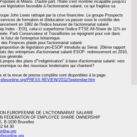
opolare di Milano. D'autre part, l'Italie s'est montrée incapable jusqu'ici
ne législation favorable à l'actionnariat salarié, ce qui fragilise sa
roupe John Lewis rattrapé par la crise financière. Le groupe Prospects
 services de formation et d'éducation va passer sous le contrôle des
lancement en 1992 de l'Indice boursier de l'actionnariat salarié
 Index - EOI), celui-ci surperforme l'indice FTSE All-Share de 11% en
e. Parti Conservateur et Travaillistes se rejoignent pour voir dans
é le futur de l'entreprise britannique.
 des Finances plaide pour l'actionnariat salarié.
 proposition de législation pro-ESOP introduite au Sénat. 20ème rapport
ltats des entreprises d'actionnariat salarié ESOP: redressement en 2010,
esse générale.
à propos des plans d'"indigénisation" à base d'actionnariat salarié: vers
onomique ou des nouveaux lendemains qui chantent?
s et la revue de presse complète sont disponibles à la page:
w.efesonline.org/PRESS REVIEW/2011/September.htm
ION EUROPEENNE DE L'ACTIONNARIAT SALARIE
AN FEDERATION OF EMPLOYEE SHARE OWNERSHIP
5, B-1030 Bruxelles
42 64 30
nline.org
fesonline.org