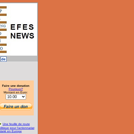
Faire une donation
Pourquoi?
Montant en Euro:
Une feuille de route
litique pour l'actionnariat
alarié en Europe