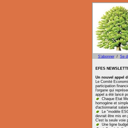
S'abonner
/
Se d
EFES NEWSLETTE
Un nouvel appel d
Le Comité Economiq
participation financ
l'organe qui représe
appel a été lancé p
Chaque Etat Mem
homogène et simple"
d'actionnariat salari
Le "modèle ESOP
devrait être mis en
C'est la seule voie 
Une ligne budgé