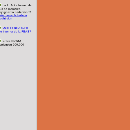
La FEAS a besoin de
lus de membres.
joignez la Fédération!!
lécharger le bulletin
'adhésion
Quoi de neuf sur le
te internet de la FEAS?
EFES NEWS:
stribution 200.000