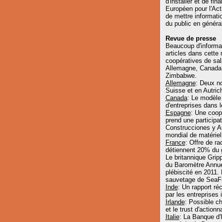
d'installer et de f
Européen pour l'Act
de mettre informatio
du public en généra
Revue de presse
Beaucoup d'informat
articles dans cette
coopératives de sal
Allemagne, Canada, 
Zimbabwe.
Allemagne
: Deux no
Suisse et en Autric
Canada
: Le modèle 
d'entreprises dans
Espagne
: Une coop
prend une participa
Construcciones y Au
mondial de matériel
France
: Offre de r
détiennent 20% du 
Le britannique Grippl
du Baromètre Annuel 
plébiscité en 2011.
sauvetage de SeaF
Inde
: Un rapport ré
par les entreprises 
Irlande
: Possible c
et le trust d'action
Italie
: La Banque d'I