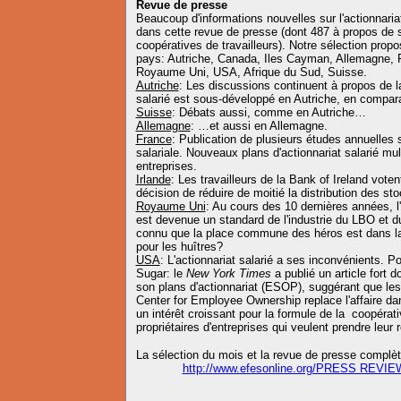
Revue de presse
Beaucoup d'informations nouvelles sur l'actionnariat
dans cette revue de presse (dont 487 à propos de 
coopératives de travailleurs). Notre sélection prop
pays: Autriche, Canada, Iles Cayman, Allemagne, Fr
Royaume Uni, USA, Afrique du Sud, Suisse.
Autriche
: Les discussions continuent à propos de la
salarié est sous-développé en Autriche, en compar
Suisse
: Débats aussi, comme en Autriche…
Allemagne
: …et aussi en Allemagne.
France
: Publication de plusieurs études annuelles su
salariale. Nouveaux plans d'actionnariat salarié mu
entreprises.
Irlande
: Les travailleurs de la Bank of Ireland votent
décision de réduire de moitié la distribution des sto
Royaume Uni
: Au cours des 10 dernières années, l'
est devenue un standard de l'industrie du LBO et du
connu que la place commune des héros est dans la 
pour les huîtres?
USA
: L'actionnariat salarié a ses inconvénients. 
Sugar: le
New York Times
a publié un article fort 
son plans d'actionnariat (ESOP), suggérant que les s
Center for Employee Ownership replace l'affaire da
un intérêt croissant pour la formule de la coopérat
propriétaires d'entreprises qui veulent prendre leur r
La sélection du mois et la revue de presse complèt
http://www.efesonline.org/PRESS REVIE