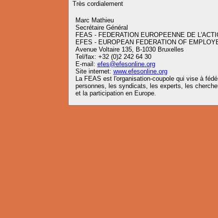
Très cordialement
Marc Mathieu
Secrétaire Général
FEAS - FEDERATION EUROPEENNE DE L'ACTI
EFES - EUROPEAN FEDERATION OF EMPLOY
Avenue Voltaire 135, B-1030 Bruxelles
Tel/fax: +32 (0)2 242 64 30
E-mail:
efes@efesonline.org
Site internet:
www.efesonline.org
La FEAS est l'organisation-coupole qui vise à fédére
personnes, les syndicats, les experts, les chercheu
et la participation en Europe.