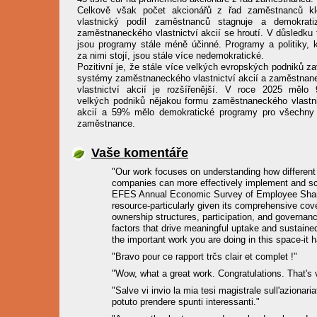
Celkově však počet akcionářů z řad zaměstnanců kl
vlastnický podíl zaměstnanců stagnuje a demokrati
zaměstnaneckého vlastnictví akcií se hroutí. V důsledku 
jsou programy stále méně účinné. Programy a politiky, k
za nimi stojí, jsou stále více nedemokratické.
Pozitivní je, že stále více velkých evropských podniků z
systémy zaměstnaneckého vlastnictví akcií a zaměstnan
vlastnictví akcií je rozšířenější. V roce 2025 mělo
velkých podniků nějakou formu zaměstnaneckého vlastni
akcií a 59% mělo demokratické programy pro všechny
zaměstnance.
Vaše komentáře
"Our work focuses on understanding how different
companies can more effectively implement and sc
EFES Annual Economic Survey of Employee Share O
resource-particularly given its comprehensive cov
ownership structures, participation, and governanc
factors that drive meaningful uptake and sustaine
the important work you are doing in this space-it 
"Bravo pour ce rapport trčs clair et complet !"
"Wow, what a great work. Congratulations. That's ve
"Salve vi invio la mia tesi magistrale sull'azionaria
potuto prendere spunti interessanti."