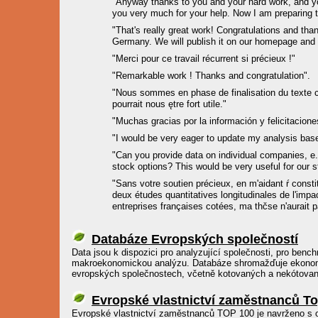
"Anyway thanks to you and your hard work, and yo
you very much for your help. Now I am preparing th
"That's really great work! Congratulations and than
Germany. We will publish it on our homepage and d
"Merci pour ce travail récurrent si précieux !"
"Remarkable work ! Thanks and congratulation".
"Nous sommes en phase de finalisation du texte 
pourrait nous ętre fort utile."
"Muchas gracias por la información y felicitaciones
"I would be very eager to update my analysis bas
"Can you provide data on individual companies, e
stock options? This would be very useful for our st
"Sans votre soutien précieux, en m'aidant ŕ consti
deux études quantitatives longitudinales de l'impa
entreprises françaises cotées, ma thčse n'aurait pa
Databáze Evropských společností
Data jsou k dispozici pro analyzující společnosti, pro ben
makroekonomickou analýzu. Databáze shromažďuje ekonomic
evropských společnostech, včetně kotovaných a nekótova
Evropské vlastnictví zaměstnanců T
Evropské vlastnictví zaměstnanců TOP 100 je navrženo s 