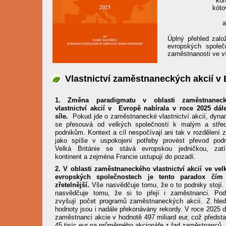
kon
kóto
a
Úplný přehled zal
evropských společ
zaměstnanosti ve 
Vlastnictví zaměstnaneckých akcií v 
1. Změna paradigmatu v oblasti zaměstnanec
vlastnictví akcií v Evropě nabírala v roce 2025 dál
síle.
Pokud jde o zaměstnanecké vlastnictví akcií, dyna
se přesouvá od velkých společností k malým a stře
podnikům. Kontext a cíl nespočívají ani tak v rozdělení 
jako spíše v uspokojení potřeby provést převod podn
Velká Británie se stává evropskou jedničkou, zat
kontinent a zejména Francie ustupují do pozadí.
2. V oblasti zaměstnaneckého vlastnictví akcií ve vel
evropských společnostech je tento paradox čím
zřetelnější.
Vše nasvědčuje tomu, že o to podniky stojí.
nasvědčuje tomu, že si to přejí i zaměstnanci. Pod
zvyšují počet programů zaměstnaneckých akcií. Z hled
hodnoty jsou i nadále překonávány rekordy. V roce 2025 d
zaměstnanci akcie v hodnotě 497 miliard eur, což předsta
45 tisíc eur na průměrného akcionáře z řad zaměstnanců.