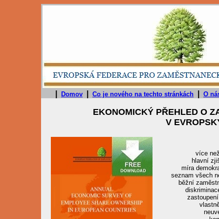
|
|
|
Domov
Co je nového na techto stránkách
O ná
EKONOMICKÝ PŘEHLED O ZA
V EVROPSK
více než
hlavní zji
míra demokra
seznam všech ne
běžní zaměstn
diskriminac
zastoupení
vlast
neuv