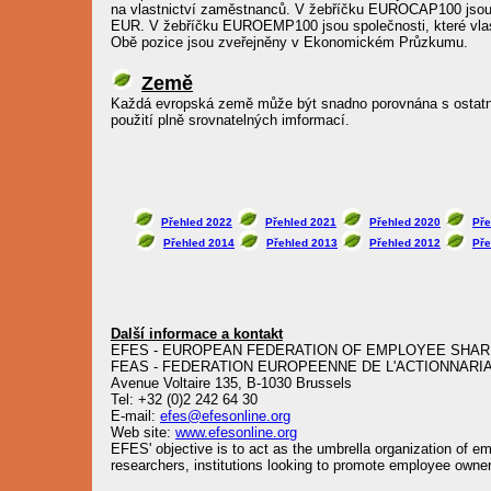
na vlastnictví zaměstnanců. V žebříčku EUROCAP100 jsou s
EUR. V žebříčku EUROEMP100 jsou společnosti, které vla
Obě pozice jsou zveřejněny v Ekonomickém Průzkumu.
Země
Každá evropská země může být snadno porovnána s ostatní
použití plně srovnatelných imformací.
Přehled 2022
Přehled 2021
Přehled 2020
Pře
Přehled 2014
Přehled 2013
Přehled 2012
Pře
Další informace a kontakt
EFES - EUROPEAN FEDERATION OF EMPLOYEE SHA
FEAS - FEDERATION EUROPEENNE DE L'ACTIONNARIA
Avenue Voltaire 135, B-1030 Brussels
Tel: +32 (0)2 242 64 30
E-mail:
efes@efesonline.org
Web site:
www.efesonline.org
EFES' objective is to act as the umbrella organization of e
researchers, institutions looking to promote employee owner