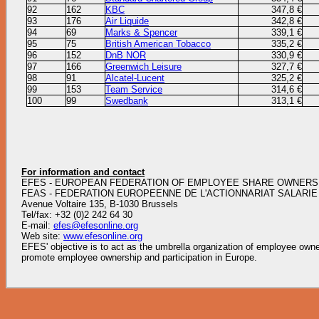
92
162
KBC
347,8 €
93
176
Air Liquide
342,8 €
94
69
Marks & Spencer
339,1 €
95
75
British American Tobacco
335,2 €
96
152
DnB NOR
330,9 €
97
166
Greenwich Leisure
327,7 €
98
91
Alcatel-Lucent
325,2 €
99
153
Team Service
314,6 €
100
99
Swedbank
313,1 €
For information and contact
EFES - EUROPEAN FEDERATION OF EMPLOYEE SHARE OWNERS
FEAS - FEDERATION EUROPEENNE DE L'ACTIONNARIAT SALARIE
Avenue Voltaire 135, B-1030 Brussels
Tel/fax: +32 (0)2 242 64 30
E-mail:
efes@efesonline.org
Web site:
www.efesonline.org
EFES' objective is to act as the umbrella organization of employee owner
promote employee ownership and participation in Europe.