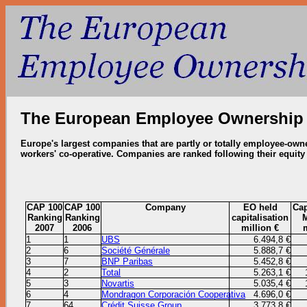
The European Employee Ownership
Europe's largest companies that are partly or totally employee-ow
workers' co-operative.
Companies are ranked following their equity
CAP 100
CAP 100
Company
EO held
Cap
Ranking
Ranking
capitalisation
M
2007
2006
million €
m
1
1
UBS
6.494,8 €
2
6
Société Générale
5.888,7 €
3
7
BNP Paribas
5.452,8 €
4
2
Total
5.263,1 €
5
3
Novartis
5.035,4 €
6
4
Mondragon Corporación Cooperativa
4.696,0 €
7
64
Crédit Suisse Group
3.773,8 €