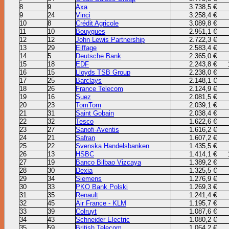
8
9
Axa
3.738,5 €
9
24
Vinci
3.258,4 €
10
8
Crédit Agricole
3.089,8 €
11
10
Bouygues
2.951,1 €
12
12
John Lewis Partnership
2.722,3 €
13
29
Eiffage
2.583,4 €
14
5
Deutsche Bank
2.365,0 €
15
18
EDF
2.243,8 €
16
15
Lloyds TSB Group
2.238,0 €
17
25
Barclays
2.148,1 €
18
26
France Telecom
2.124,9 €
19
16
Suez
2.081,5 €
20
23
TomTom
2.039,1 €
21
31
Saint Gobain
2.038,4 €
22
32
Tesco
1.622,6 €
23
27
Sanofi-Aventis
1.616,2 €
24
21
Safran
1.607,2 €
25
22
Svenska Handelsbanken
1.435,5 €
26
13
HSBC
1.414,1 €
27
19
Banco Bilbao Vizcaya
1.389,2 €
28
30
Dexia
1.325,5 €
29
34
Siemens
1.276,9 €
30
33
PKO Bank Polski
1.269,3 €
31
35
Renault
1.241,4 €
32
45
Air France - KLM
1.195,7 €
33
39
Colruyt
1.087,6 €
34
43
Schneider Electric
1.080,2 €
35
59
British Telecom
1.064,2 €