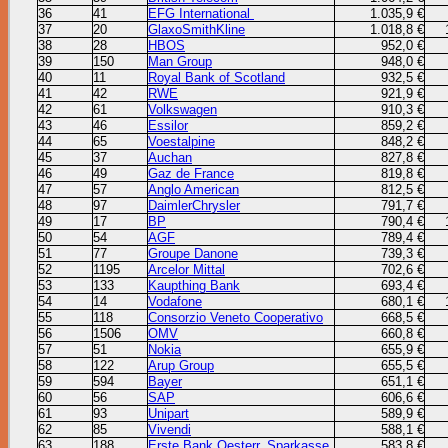
36
41
EFG International
1.035,9 €
37
20
GlaxoSmithKline
1.018,8 €
38
28
HBOS
952,0 €
39
150
Man Group
948,0 €
40
11
Royal Bank of Scotland
932,5 €
41
42
RWE
921,9 €
42
61
Volkswagen
910,3 €
43
46
Essilor
859,2 €
44
65
Voestalpine
848,2 €
45
37
Auchan
827,8 €
46
49
Gaz de France
819,8 €
47
57
Anglo American
812,5 €
48
97
DaimlerChrysler
791,7 €
49
17
BP
790,4 €
50
54
AGF
789,4 €
51
77
Groupe Danone
739,3 €
52
1195
Arcelor Mittal
702,6 €
53
133
Kaupthing Bank
693,4 €
54
14
Vodafone
680,1 €
55
118
Consorzio Veneto Cooperativo
668,5 €
56
1506
OMV
660,8 €
57
51
Nokia
655,9 €
58
122
Arup Group
655,5 €
59
594
Bayer
651,1 €
60
56
SAP
606,6 €
61
93
Unipart
589,9 €
62
85
Vivendi
588,1 €
63
188
Erste Bank Oesterr. Sparkasse
583,8 €