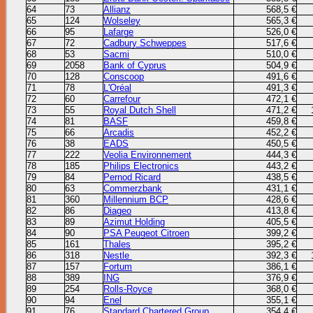
64
73
Allianz
568,5 €
65
124
Wolseley
565,3 €
66
95
Lafarge
526,0 €
67
72
Cadbury Schweppes
517,6 €
68
53
Sacmi
510,0 €
69
2058
Bank of Cyprus
504,9 €
70
128
Conscoop
491,6 €
71
78
L'Oréal
491,3 €
72
60
Carrefour
472,1 €
73
55
Royal Dutch Shell
471,2 €
74
81
BASF
459,8 €
75
66
Arcadis
452,2 €
76
38
EADS
450,5 €
77
222
Veolia Environnement
444,3 €
78
185
Philips Electronics
443,2 €
79
84
Pernod Ricard
438,5 €
80
63
Commerzbank
431,1 €
81
360
Millennium BCP
428,6 €
82
86
Diageo
413,8 €
83
89
Azimut Holding
405,5 €
84
90
PSA Peugeot Citroen
399,2 €
85
161
Thales
395,2 €
86
318
Nestle
392,3 €
87
157
Fortum
386,1 €
88
389
ING
376,9 €
89
254
Rolls-Royce
368,0 €
90
94
Enel
355,1 €
91
76
Standard Chartered Group
354,4 €