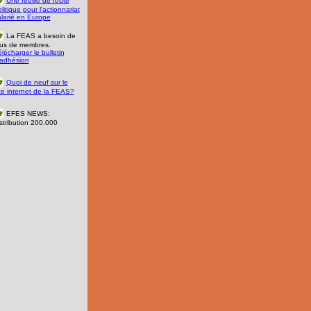
Une feuille de route
litique pour l'actionnariat
alarié en Europe
La FEAS a besoin de
lus de membres.
lécharger le bulletin
'adhésion
Quoi de neuf sur le
te internet de la FEAS?
EFES NEWS:
stribution 200.000