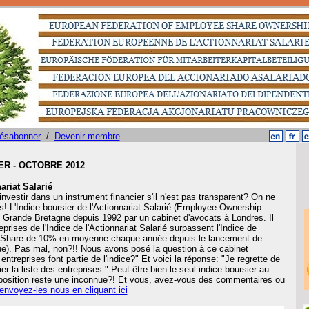
ésabonner
/
Devenir membre
R - OCTOBRE 2012
ariat Salarié
investir dans un instrument financier s'il n'est pas transparent? On ne
s! L'Indice boursier de l'Actionnariat Salarié (Employee Ownership
n Grande Bretagne depuis 1992 par un cabinet d'avocats à Londres. Il
prises de l'Indice de l'Actionnariat Salarié surpassent l'Indice de
-Share de 10% en moyenne chaque année depuis le lancement de
ique). Pas mal, non?!! Nous avons posé la question à ce cabinet
entreprises font partie de l'indice?" Et voici la réponse: "Je regrette de
er la liste des entreprises." Peut-être bien le seul indice boursier au
osition reste une inconnue?! Et vous, avez-vous des commentaires ou
envoyez-les nous en cliquant ici