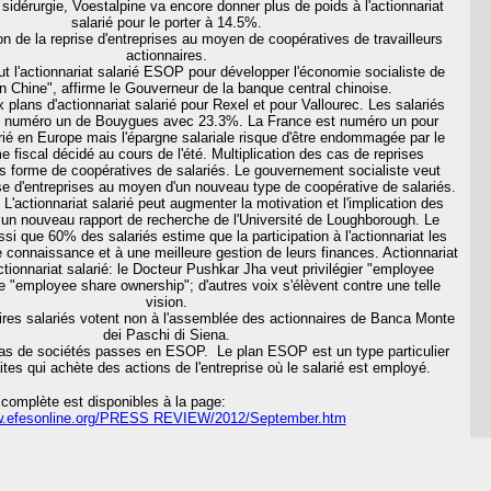
 sidérurgie, Voestalpine va encore donner plus de poids à l'actionnariat
salarié pour le porter à 14.5%.
on de la reprise d'entreprises au moyen de coopératives de travailleurs
actionnaires.
aut l'actionnariat salarié ESOP pour développer l'économie socialiste de
 Chine", affirme le Gouverneur de la banque central chinoise.
 plans d'actionnariat salarié pour Rexel et pour Vallourec. Les salariés
ire numéro un de Bouygues avec 23.3%. La France est numéro un pour
larié en Europe mais l'épargne salariale risque d'être endommagée par le
 fiscal décidé au cours de l'été. Multiplication des cas de reprises
us forme de coopératives de salariés. Le gouvernement socialiste veut
se d'entreprises au moyen d'un nouveau type de coopérative de salariés.
: L'actionnariat salarié peut augmenter la motivation et l'implication des
s un nouveau rapport de recherche de l'Université de Loughborough. Le
si que 60% des salariés estime que la participation à l'actionnariat les
e connaissance et à une meilleure gestion de leurs finances. Actionnariat
ctionnariat salarié: le Docteur Pushkar Jha veut privilégier "employee
e "employee share ownership"; d'autres voix s'élèvent contre une telle
vision.
ires salariés votent non à l'assemblée des actionnaires de Banca Monte
dei Paschi di Siena.
as de sociétés passes en ESOP. Le plan ESOP est un type particulier
ites qui achète des actions de l'entreprise où le salarié est employé.
complète est disponibles à la page:
ww.efesonline.org/PRESS REVIEW/2012/September.htm