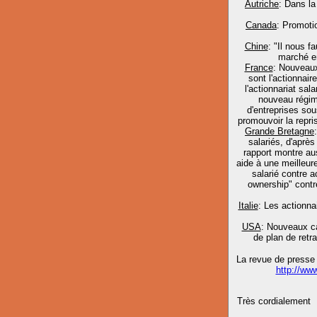
Autriche
: Dans la
Canada
: Promoti
Chine
: "Il nous f
marché en
France
: Nouveaux
sont l'actionna
l'actionnariat sa
nouveau régime
d'entreprises so
promouvoir la repri
Grande Bretagne
salariés, d'aprè
rapport montre aus
aide à une meilleur
salarié contre a
ownership" contr
Italie
: Les actionna
USA
: Nouveaux c
de plan de retra
La revue de presse 
http://w
Très cordialement