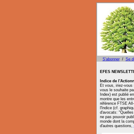
S'abonner
/
Se d
EFES NEWSLETTE
Indice de l'Actionn
Et vous, iriez-vous 
vous le souhaite pa
Index) est publié e
montre que les entre
référence FTSE All
l'Indice (cf. graph
d'avocats: "Quelles 
ne pas pouvoir publi
monde dont la comp
d'autres questions,