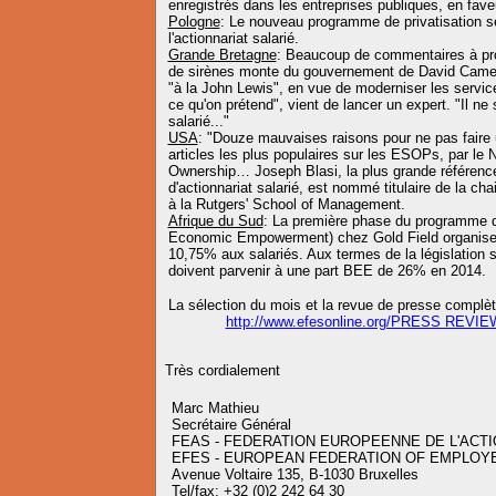
enregistrés dans les entreprises publiques, en fave
Pologne
: Le nouveau programme de privatisation s
l'actionnariat salarié.
Grande Bretagne
: Beaucoup de commentaires à pr
de sirènes monte du gouvernement de David Cameron
"à la John Lewis", en vue de moderniser les servic
ce qu'on prétend", vient de lancer un expert. "Il ne 
salarié..."
USA
: "Douze mauvaises raisons pour ne pas faire
articles les plus populaires sur les ESOPs, par le 
Ownership… Joseph Blasi, la plus grande référen
d'actionnariat salarié, est nommé titulaire de la cha
à la Rutgers' School of Management.
Afrique du Sud
: La première phase du programme d
Economic Empowerment) chez Gold Field organiser
10,75% aux salariés. Aux termes de la législation 
doivent parvenir à une part BEE de 26% en 2014.
La sélection du mois et la revue de presse complèt
http://www.efesonline.org/PRESS REVIE
Très cordialement
Marc Mathieu
Secrétaire Général
FEAS - FEDERATION EUROPEENNE DE L'ACTI
EFES - EUROPEAN FEDERATION OF EMPLOY
Avenue Voltaire 135, B-1030 Bruxelles
Tel/fax: +32 (0)2 242 64 30