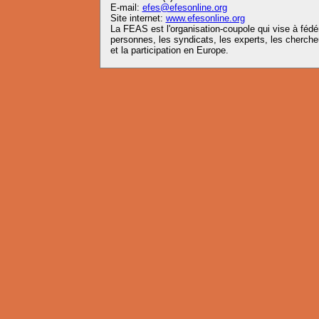
E-mail:
efes@efesonline.org
Site internet:
www.efesonline.org
La FEAS est l'organisation-coupole qui vise à fédére
personnes, les syndicats, les experts, les chercheu
et la participation en Europe.