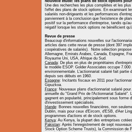
Nouvelle étude: les plans de stock options pour
Une des recherches les plus complètes et les plus 
l'effet des plans de stock options. En examinant l
salariés non-dirigeants et les performances d'entr
parviennent à la conclusion que l'existence de plan
positif sur la performance d'entreprise, tandis qu'au 
négatif lorsque les stock options ne bénéficient qu'
Revue de presse
Beaucoup d'informations nouvelles sur l'actionnari
articles dans cette revue de presse (dont 397 impli
coopératives de salariés). Notre sélection propose
Allemagne, Emirats Arabes, Canada, Espagne, Fra
Royaume Uni, USA, Afrique du Sud.
Canada
: De plus en plus de propriétaires d'entrepri
le modèle ESOP. Golder Associates occupe 7.000 pe
environnementale. L'actionnariat salarié fait partie 
depuis ses débuts en 1960.
Espagne
: Incitants fiscaux en 2011 pour l'actionna
Gipuzkoa.
France
: Nouveaux plans d'actionnariat salarié pour
annuelle du "Grand Prix de l'Actionnariat Salarié". L
gagnent en popularité, principalement sous forme d
d'investissement spécialisés.
Irlande
: Bonnes nouvelles financières, non seuleme
Dublin, mais pour ceux d'Eircom, d'ESB, d'Aer Lin
programmes d'actions et de stock options.
Kenya
: Au Kenya, la plupart des entreprises coté
Pakistan
: Après l'enregistrement de sept nouvea
Stock Option Scheme Trusts), la Commission de Pri