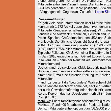
stehen zwei große Treffen an. Die Konferenz in R
Mitarbeiteraktionären” zum Thema. Die Konferenz in
EU-Präsidentschaft – "10 Jahre politische Entwickl
– Vergangenheit, Gegenwart, Zukunft ".
Lesen Sie
Pressemeldungen
Es gab viele neue Informationen über Mitarbeiterb
konnten wir 1.772 Artikel verzeichnen (von denen s
Mitarbeiter-Genossenschaften befassen). Wir trafen
Ländern eine Auswahl: Frankreich, Deutschland, Irl
Polen, Spanien, Großbritannien, den USA und Süda
Frankreich
: Die jährliche Übersicht über die Erspar
2009: Die Sparsumme steigt wieder an (+19%), 23
(+9%) und für 75% aller Mitarbeiter. Neue Beteil
Typische Fälle aus KMU: Von einer Einzelfirma in 
im Jahr 2010 entwickelte sich Gérard Louvel. Bour
Insolvenz an – dann der Neustart als Mitarbeiterg
Mitarbeiterhand.
Deutschland
: Beispiele aus KMU: Escoart, nach In
Unternehmen. Grünbeck entwickelte sich von einer
nimmt die Firma eine führende Stellung im Bereich 
Mitarbeiter.
Irland
: Es besteht die “begründete” Wahrscheinlich
sechs Monate Insolvenz anmeldet, sagt ein Vertre
der auch Gewerkschaftsmitglieder einschließt, w
Korea
: Koryo Industrial Development erhielt im J
Plan (ESOP).
Morokko
: Für Mitarbeitergenossenschaften gibt es
Pakistan
: Rund 400 Mitarbeiter der Pakistan Natio
Benazir Mitarbeiteraktienoptionsplan (BESOS) profi