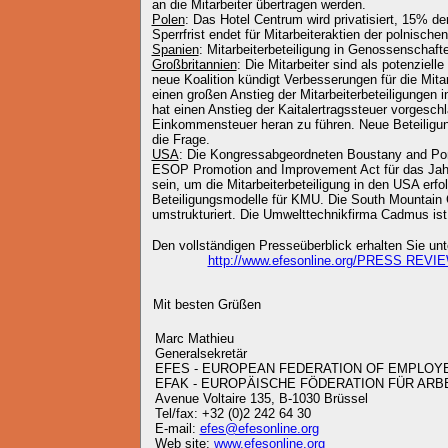
an die Mitarbeiter übertragen werden.
Polen
: Das Hotel Centrum wird privatisiert, 15% der
Sperrfrist endet für Mitarbeiteraktien der polnisc
Spanien
: Mitarbeiterbeteiligung in Genossenschaft
Großbritannien
: Die Mitarbeiter sind als potenziell
neue Koalition kündigt Verbesserungen für die Mitar
einen großen Anstieg der Mitarbeiterbeteiligungen i
hat einen Anstieg der Kaitalertragssteuer vorgesch
Einkommensteuer heran zu führen. Neue Beteiligun
die Frage.
USA
: Die Kongressabgeordneten Boustany and Po
ESOP Promotion and Improvement Act für das Jahr 2
sein, um die Mitarbeiterbeteiligung in den USA erf
Beteiligungsmodelle für KMU. Die South Mountai
umstrukturiert. Die Umwelttechnikfirma Cadmus ist
Den vollständigen Presseüberblick erhalten Sie unt
http://www.efesonline.org/PRESS REVI
Mit besten Grüßen
Marc Mathieu
Generalsekretär
EFES - EUROPEAN FEDERATION OF EMPLOY
EFAK - EUROPÄISCHE FÖDERATION FÜR AR
Avenue Voltaire 135, B-1030 Brüssel
Tel/fax: +32 (0)2 242 64 30
E-mail:
efes@efesonline.org
Web site:
www.efesonline.org