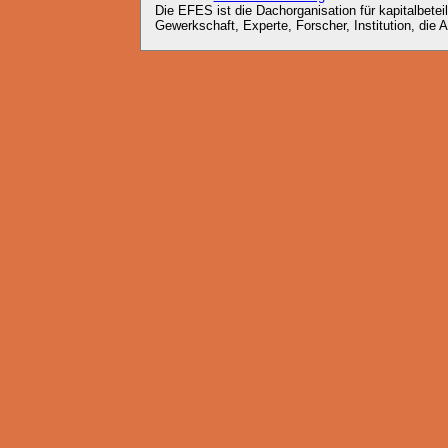
Die EFES ist die Dachorganisation für kapitalbete
Gewerkschaft, Experte, Forscher, Institution, die A