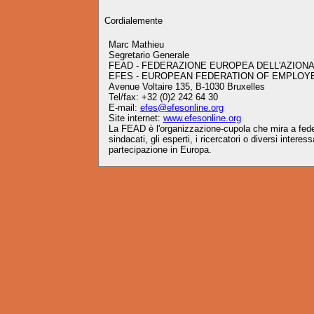
Cordialemente
Marc Mathieu
Segretario Generale
FEAD - FEDERAZIONE EUROPEA DELL'AZIONA
EFES - EUROPEAN FEDERATION OF EMPLOY
Avenue Voltaire 135, B-1030 Bruxelles
Tel/fax: +32 (0)2 242 64 30
E-mail:
efes@efesonline.org
Site internet:
www.efesonline.org
La FEAD è l'organizzazione-cupola che mira a federa
sindacati, gli esperti, i ricercatori o diversi intere
partecipazione in Europa.