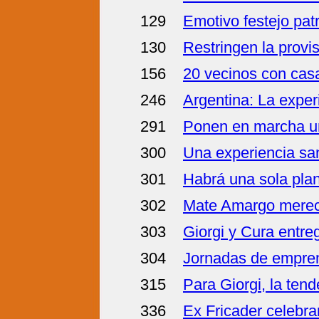
129
Emotivo festejo pat
130
Restringen la provi
156
20 vecinos con cas
246
Argentina: La experi
291
Ponen en marcha un 
300
Una experiencia san
301
Habrá una sola plant
302
Mate Amargo merec
303
Giorgi y Cura entre
304
Jornadas de empren
315
Para Giorgi, la ten
336
Ex Fricader celebra