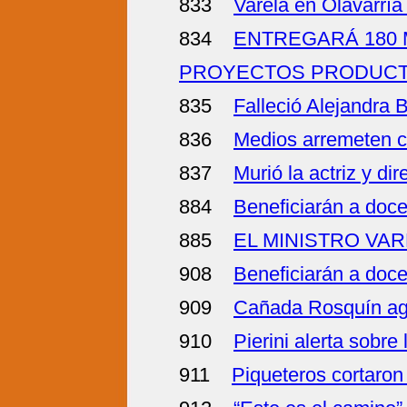
833
Varela en Olavarría
834
ENTREGARÁ 180 
PROYECTOS PRODUCTIV
835
Falleció Alejandra 
836
Medios arremeten c
837
Murió la actriz y di
884
Beneficiarán a doce
885
EL MINISTRO VA
908
Beneficiarán a doce
909
Cañada Rosquín agu
910
Pierini alerta sobre
911
Piqueteros cortaro