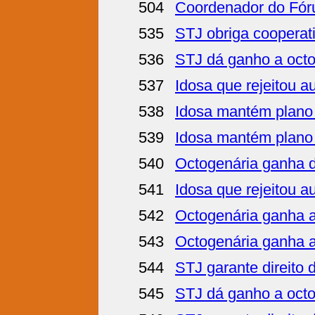
504
Coordenador do Fóru
535
STJ obriga cooperat
536
STJ dá ganho a octo
537
Idosa que rejeitou 
538
Idosa mantém plano
539
Idosa mantém plano
540
Octogenária ganha d
541
Idosa que rejeitou 
542
Octogenária ganha a
543
Octogenária ganha a
544
STJ garante direito 
545
STJ dá ganho a octo