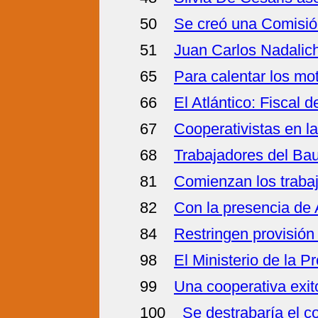
50
Se creó una Comisión
51
Juan Carlos Nadalich
65
Para calentar los mo
66
El Atlántico: Fiscal 
67
Cooperativistas en la
68
Trabajadores del Bau
81
Comienzan los trabaj
82
Con la presencia de A
84
Restringen provisión
98
El Ministerio de la P
99
Una cooperativa exito
100
Se destrabaría el con