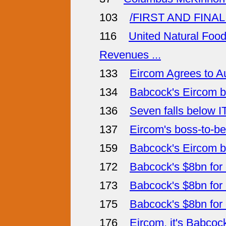
103
/FIRST AND FINAL 
116
United Natural Foo
Revenues ...
133
Eircom Agrees to A
134
Babcock's Eircom b
136
Seven falls below IT
137
Eircom's boss-to-be
159
Babcock's Eircom b
172
Babcock's $8bn for
173
Babcock's $8bn for
175
Babcock's $8bn for
176
Eircom, it's Babcoc