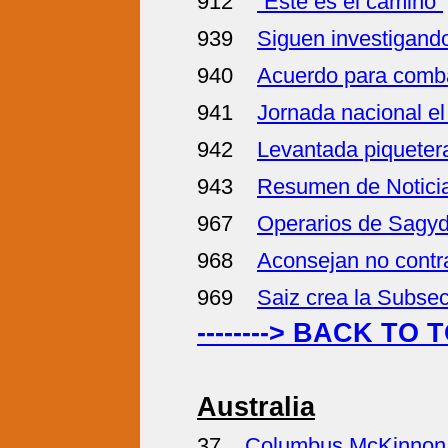
912
“Este es el camino”
939
Siguen investigando
940
Acuerdo para combat
941
Jornada nacional el
942
Levantada piqueter
943
Resumen de Notici
967
Operarios de Sagyd,
968
Aconsejan no contra
969
Saiz crea la Subsec
--------> BACK TO 
Australia
37
Columbus McKinnon Re