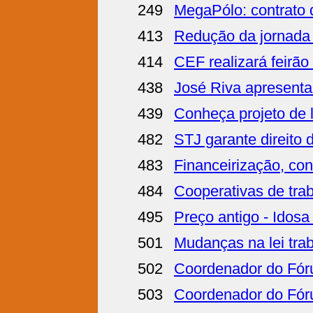
249
MegaPólo: contrato 
413
Redução da jornada 
414
CEF realizará feirão
438
José Riva apresenta 
439
Conheça projeto de 
482
STJ garante direito 
483
Financeirização, co
484
Cooperativas de trab
495
Preço antigo - Idos
501
Mudanças na lei trab
502
Coordenador do Fóru
503
Coordenador do Fóru