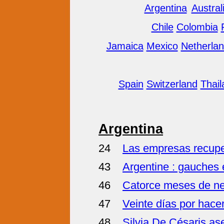
Argentina
Austral
Chile
Colombia
Jamaica
Mexico
Netherla
Spain
Switzerland
Thail
Argentina
24
Las empresas recupe
43
Argentine : gauches
46
Catorce meses de nego
47
Veinte días por hacer
48
Silvia De Césaris aseg