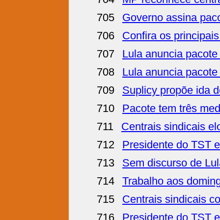
705
Governo assina pacot
706
Confira os principais
707
Lula anuncia pacote
708
Lula anuncia pacote
709
Suplicy propõe ida 
710
Pacote tem três medi
711
Centrais sindicais el
712
Presidente do TST el
713
Sem discurso de Lula
714
Trabalho aos domin
715
Centrais sindicais 
716
Presidente do TST el