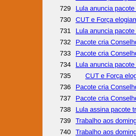
729
Lula anuncia pacote
730
CUT e Força elogiam 
731
Lula anuncia pacote 
732
Pacote cria Conselho 
733
Pacote cria Conselho 
734
Lula anuncia pacote 
735
CUT e Força elogi
736
Pacote cria Conselho
737
Pacote cria Conselho 
738
Lula assina pacote tr
739
Trabalho aos domin
740
Trabalho aos domin