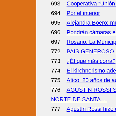
693
Cooperativa “Unión
694
Por el interior
695
Alejandra Boero: m
696
Pondrán cámaras en 
697
Rosario: La Municip
772
PAIS GENEROSO por
773
¿Él que más corra?
774
El kirchnerismo ade
775
Atico: 20 años de au
776
AGUSTIN ROSSI 
NORTE DE SANTA ...
777
Agustín Rossi hizo u