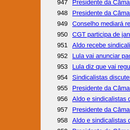
947
Presidente da Câmar
948
Presidente da Câmar
949
Conselho mediará re
950
CGT participa de jan
951
Aldo recebe sindicali
952
Lula vai anunciar pa
953
Lula diz que vai regu
954
Sindicalistas discut
955
Presidente da Câmar
956
Aldo e sindicalistas
957
Presidente da Câmar
958
Aldo e sindicalistas