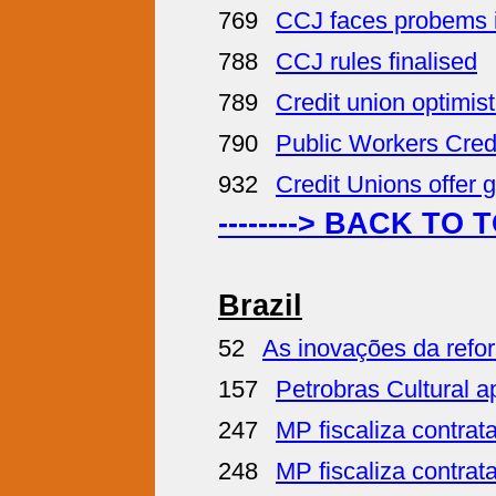
769
CCJ faces probems
788
CCJ rules finalised
789
Credit union optimi
790
Public Workers Cred
932
Credit Unions offer 
--------> BACK TO 
Brazil
52
As inovações da refor
157
Petrobras Cultural 
247
MP fiscaliza contrat
248
MP fiscaliza contrat