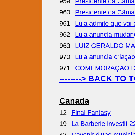
959
Presidente da Câmar
960
Presidente da Câmar
961
Lula admite que vai 
962
Lula anuncia mudança
963
LUIZ GERALDO M
970
Lula anuncia criaçã
971
COMEMORAÇÃO DO 1º
--------> BACK TO 
Canada
12
Final Fantasy
19
La Barberie investit 
42
L'avenir d'une munici