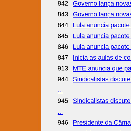
842
Governo lança nova
843
Governo lança nova
844
Lula anuncia pacote t
845
Lula anuncia pacote 
846
Lula anuncia pacote 
847
Inicia as aulas de c
913
MTE anuncia que paco
944
Sindicalistas discu
...
945
Sindicalistas discu
...
946
Presidente da Câmar