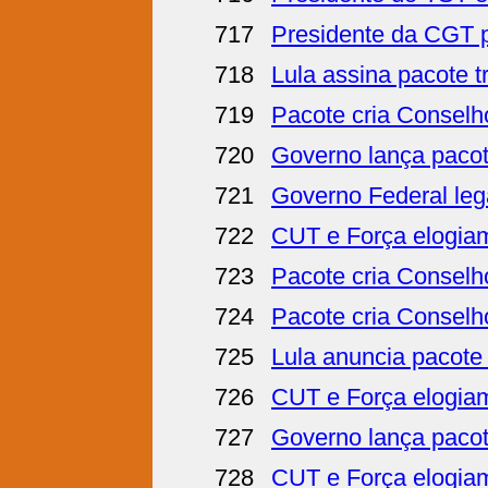
717
Presidente da CGT p
718
Lula assina pacote tr
719
Pacote cria Conselho 
720
Governo lança pacot
721
Governo Federal lega
722
CUT e Força elogiam 
723
Pacote cria Conselho 
724
Pacote cria Conselho
725
Lula anuncia pacote 
726
CUT e Força elogiam 
727
Governo lança pacot
728
CUT e Força elogiam 