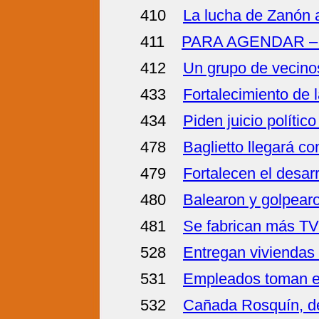
410
La lucha de Zanón 
411
PARA AGENDAR – I
412
Un grupo de vecino
433
Fortalecimiento de l
434
Piden juicio polític
478
Baglietto llegará co
479
Fortalecen el desar
480
Balearon y golpear
481
Se fabrican más TV
528
Entregan viviendas 
531
Empleados toman el f
532
Cañada Rosquín, de