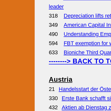
leader
318
Depreciation lifts re
349
American Capital In
490
Understanding Emp
594
FBT exemption for 
633
Bioniche Third Quar
--------> BACK TO 
Austria
21
Handelsstart der Öst
330
Erste Bank schafft 
432
Aktien ab Dienstag 