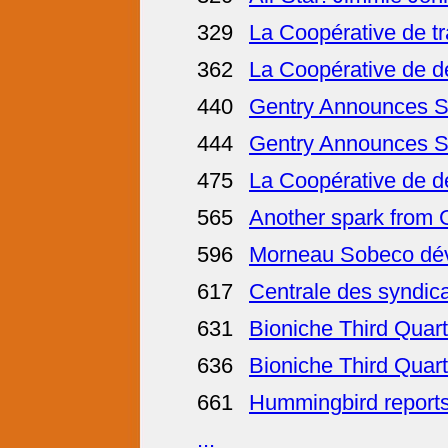
329
La Coopérative de tr
362
La Coopérative de d
440
Gentry Announces St
444
Gentry Announces St
475
La Coopérative de d
565
Another spark from 
596
Morneau Sobeco dévoi
617
Centrale des syndica
631
Bioniche Third Quart
636
Bioniche Third Quart
661
Hummingbird reports
...