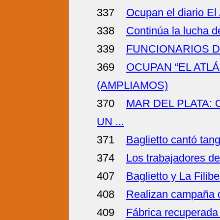
337
Ocupan el diario El
338
Continúa la lucha d
339
FUNCIONARIOS D
369
OCUPAN “EL ATL
(AMPLIAMOS)
370
MAR DEL PLATA: 
UN ...
371
Baglietto cantó tan
374
Los trabajadores de
407
Baglietto y La Filib
408
Realizan campaña de
409
Fábrica recuperada