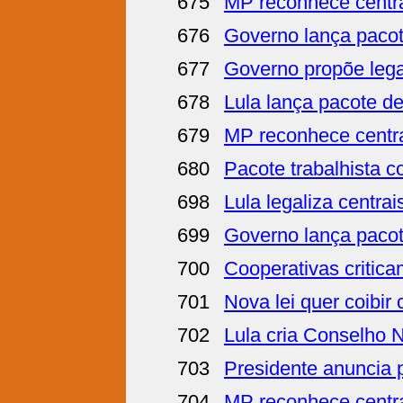
675
MP reconhece centra
676
Governo lança pacot
677
Governo propõe legal
678
Lula lança pacote de
679
MP reconhece centra
680
Pacote trabalhista c
698
Lula legaliza centra
699
Governo lança pacot
700
Cooperativas critica
701
Nova lei quer coibir
702
Lula cria Conselho 
703
Presidente anuncia 
704
MP reconhece centra