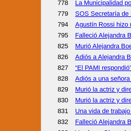
778
La Municipalidad po
779
SOS Secretaría de 
794
Agustín Rossi hizo u
795
Falleció Alejandra B
825
Murió Alejandra Boer
826
Adiós a Alejandra B
827
“El PAMI respondió
828
Adiós a una señora
829
Murió la actriz y di
830
Murió la actriz y di
831
Una vida de trabajo
832
Falleció Alejandra 