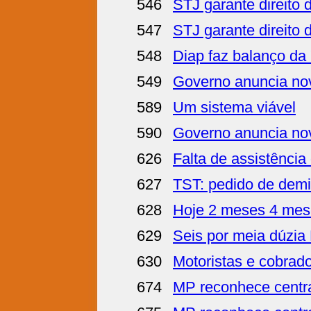
546
STJ garante direito 
547
STJ garante direito 
548
Diap faz balanço da
549
Governo anuncia nov
589
Um sistema viável
590
Governo anuncia nov
626
Falta de assistência
627
TST: pedido de demi
628
Hoje 2 meses 4 mes
629
Seis por meia dúzia 
630
Motoristas e cobrado
674
MP reconhece centra