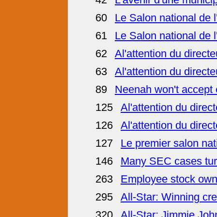
60
Le Salon national de l
61
Le Salon national de l
62
Al'attention du directe
63
Al'attention du directe
89
Neenah won't accept 
125
Al'attention du direc
126
Al'attention du direc
127
Le premier salon nat
146
Many SEC cases turn
263
Employee stock owne
295
All-Star: Winning cr
320
All-Star: Jimmie Joh