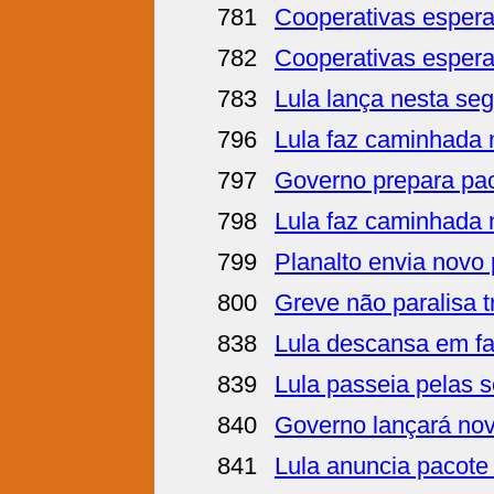
781
Cooperativas espera
782
Cooperativas espera
783
Lula lança nesta se
796
Lula faz caminhada n
797
Governo prepara pa
798
Lula faz caminhada n
799
Planalto envia novo
800
Greve não paralisa 
838
Lula descansa em fa
839
Lula passeia pelas 
840
Governo lançará nov
841
Lula anuncia pacote t