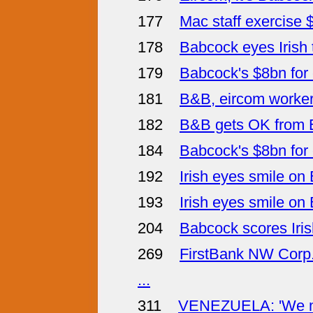
177
Mac staff exercise 
178
Babcock eyes Irish 
179
Babcock's $8bn for
181
B&B, eircom workers
182
B&B gets OK from 
184
Babcock's $8bn for
192
Irish eyes smile o
193
Irish eyes smile o
204
Babcock scores Iris
269
FirstBank NW Corp.
...
311
VENEZUELA: 'We mus