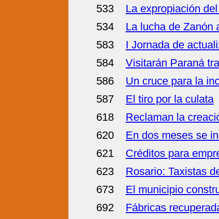
533
La expropiación del
534
La lucha de Zanón 
583
I Jornada de actuali
584
Visitarán Paraná tr
586
Un cruce para la in
587
El tiro por la culata
618
Reclaman la creació
620
En dos meses se ina
621
Créditos para empr
623
Rosario: Taxistas d
673
El municipio constr
692
Fábricas recuperada