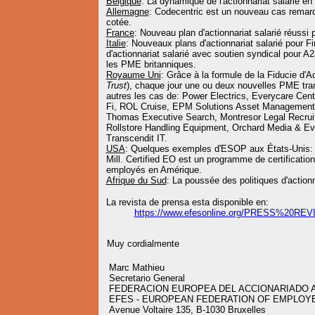
Belgique
: La dynamique de l'actionnariat salarié e
Allemagne
: Codecentric est un nouveau cas remar
cotée.
France
: Nouveau plan d'actionnariat salarié réussi
Italie
: Nouveaux plans d'actionnariat salarié pour Fi
d'actionnariat salarié avec soutien syndical pour A2
les PME britanniques.
Royaume Uni
: Grâce à la formule de la Fiducie d'Ac
Trust
), chaque jour une ou deux nouvelles PME tran
autres les cas de:
Power Electrics, Everycare Cent
Fi, ROL Cruise, EPM Solutions Asset Management
Thomas Executive Search, Montresor Legal Recruit
Rollstore Handling Equipment, Orchard Media & E
Transcendit IT.
USA
: Quelques exemples d'ESOP aux États-Unis: 
Mill. Certified EO est un programme de certification
employés en Amérique.
Afrique du Sud
: La poussée des politiques d'actionn
La revista de prensa esta disponible en:
https://www.efesonline.org/PRESS%20REV
Muy cordialmente
Marc Mathieu
Secretario General
FEDERACION EUROPEA DEL ACCIONARIADO 
EFES - EUROPEAN FEDERATION OF EMPLOY
Avenue Voltaire 135, B-1030 Bruxelles