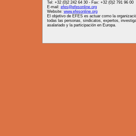
Tel: +32 (0)2 242 64 30 - Fax: +32 (0)2 791 96 00
E-mail:
efes@efesonline.org
Website:
www.efesonline.org
El objetivo de EFES es actuar como la organizació
todas las personas, sindicatos, expertos, investig
asalariado y la participación en Europa.