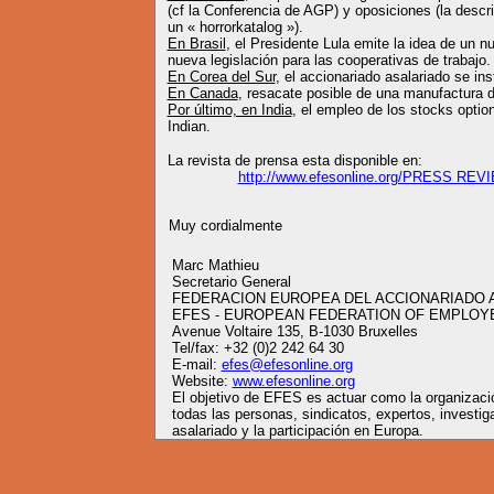
(cf la Conferencia de AGP) y oposiciones (la descr
un « horrorkatalog »).
En Brasil
, el Presidente Lula emite la idea de un n
nueva legislación para las cooperativas de trabajo.
En Corea del Sur
, el accionariado asalariado se in
En Canada
, resacate posible de una manufactura 
Por último, en India
, el empleo de los stocks options
Indian.
La revista de prensa esta disponible en:
http://www.efesonline.org/PRESS REV
Muy cordialmente
Marc Mathieu
Secretario General
FEDERACION EUROPEA DEL ACCIONARIADO 
EFES - EUROPEAN FEDERATION OF EMPLO
Avenue Voltaire 135, B-1030 Bruxelles
Tel/fax: +32 (0)2 242 64 30
E-mail:
efes@efesonline.org
Website:
www.efesonline.org
El objetivo de EFES es actuar como la organizació
todas las personas, sindicatos, expertos, investig
asalariado y la participación en Europa.