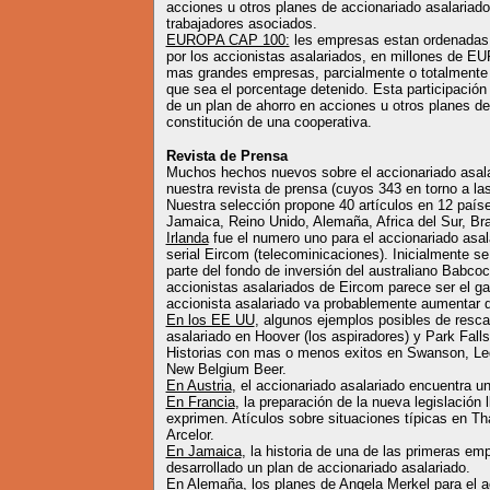
acciones u otros planes de accionariado asalariado
trabajadores asociados.
EUROPA CAP 100:
les empresas estan ordenadas e
por los accionistas asalariados, en millones de EUR
mas grandes empresas, parcialmente o totalmente d
que sea el porcentage detenido. Esta participació
de un plan de ahorro en acciones u otros planes de
constitución de una cooperativa.
Revista de Prensa
Muchos hechos nuevos sobre el accionariado asala
nuestra revista de prensa (cuyos 343 en torno a las
Nuestra selección propone 40 artículos en 12 paíse
Jamaica, Reino Unido, Alemaña, Africa del Sur, Bra
Irlanda
fue el numero uno para el accionariado asal
serial Eircom (telecominicaciones). Inicialmente s
parte del fondo de inversión del australiano Babco
accionistas asalariados de Eircom parece ser el gan
accionista asalariado va probablemente aumentar 
En los EE UU
, algunos ejemplos posibles de resc
asalariado en Hoover (los aspiradores) y Park Falls
Historias con mas o menos exitos en Swanson, Le
New Belgium Beer.
En Austria
, el accionariado asalariado encuentra un 
En Francia
, la preparación de la nueva legislación 
exprimen. Atículos sobre situaciones típicas en T
Arcelor.
En Jamaica
, la historia de una de las primeras e
desarrollado un plan de accionariado asalariado.
En Alemaña
, los planes de Angela Merkel para el a